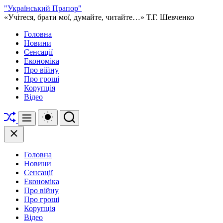
Перейти
"Український Прапор"
до
«Учітеся, брати мої, думайте, читайте…» Т.Г. Шевченко
вмісту
Головна
Новини
Сенсації
Економіка
Про війну
Про гроші
Корупція
Відео
Перетасувати
Перемикач
Пошук
Меню
кольорового
режиму
Закрити
Головна
Новини
Сенсації
Економіка
Про війну
Про гроші
Корупція
Відео