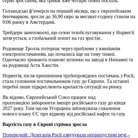
серію зростання, яка триває вже чотири тижні поспіль.
Голландські ф’ючерси на перший місяць, що є європейським
бенчмарком, зросли до 36,90 євро за мегават-годину станом на
9:06 ранку в Амстердамі.
Трейдери занепокоєні, що сезон техобслуговування у Норвегії
затягується, а глобальний попит на газ зростає.
Родовище Тролль потерпає через проблеми з зовнішнім
електропостачанням, що почались іще на тому тижні.
Одночасно тривають планові зупинки на заводі в Нюхамні та
на родовищі Аста Ханстін.
Норвегія, після припинення трубопровідних постачань з Росії,
стала головним постачальником газу до Європи. Та останні
перебої лише підкреслюють крихкість ситуації на ринку.
Як відомо, Європейський Союз працює над
пропозицією заборонити імпорт російського газу до кінця
2027 року. Тим часом Угорщина заблокувала схвалення
нового плану ЄС про відмову від російської нафти та газу.
Вартість газу в Європі стрімко зросла
Навігація
Попередній:
Делегація Росії озвучувала неприпустимі речі –