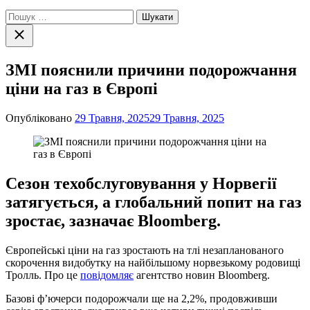
Пошук:
Закрити
пошук
ЗМІ пояснили причини подорожчання
ціни на газ в Європі
Опубліковано
29 Травня, 2025
29 Травня, 2025
Сезон техобслуговування у Норвегії
затягується, а глобальний попит на газ
зростає, зазначає Bloomberg.
Європейські ціни на газ зростають на тлі незапланованого
скорочення видобутку на найбільшому норвезькому родовищі
Тролль. Про це
повідомляє
агентство новин Bloomberg.
Базові ф’ючерси подорожчали ще на 2,2%, продовживши