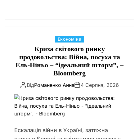
К
Економіка
а
Криза світового ринку
т
продовольства: Війна, посуха та
е
Ель-Ніньо – “ідеальний шторм”, –
г
Bloomberg
о
Від
Романенко Анна
4 Серпня, 2026
р
і
ї
Ескалація війни в Україні, затяжна
спека в Європі та кліматична аномалія