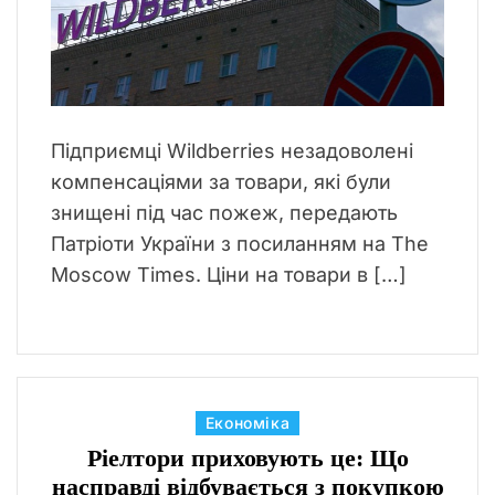
Підприємці Wildberries незадоволені
компенсаціями за товари, які були
знищені під час пожеж, передають
Патріоти України з посиланням на The
Moscow Times. Ціни на товари в […]
К
Економіка
а
Ріелтори приховують це: Що
т
насправді відбувається з покупкою