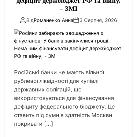
дефіцит держбюджет РФ та війну,
о
– ЗМІ
р
Від
Романенко Анна
3 Серпня, 2026
і
ї
Російські банки не мають вільної
рублевої ліквідності для купівлі
державних облігацій, що
використовуються для фінансування
дефіциту федерального бюджету. Це
ставить під сумнів здатність Москви
покривати […]