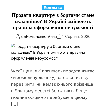
К
Економіка
а
Продати квартиру з боргами стане
т
складніше? В Україні змінюють
е
правила оформлення нерухомості
г
Від
Романенко Анна
4 Серпня, 2026
о
р
і
ї
Українцям, які планують продати житло
чи земельну ділянку, варто спочатку
перевірити, чи немає їхнього прізвища
в Єдиному реєстрі боржників. Якщо
людина офіційно перебуває в цьому
[…]