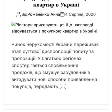
е
квартир в Україні
г
Від
Романенко Анна
4 Серпня, 2026
о
р
і
ї
Ринок нерухомості України переживає
етап суттєвої диспропорції попиту та
пропозиції. У багатьох регіонах
спостерігається сповільнення
продажів, що змушує забудовників
вигадувати нові способи приваблення
покупців, передають […]