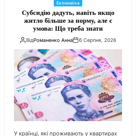
К
Економіка
О
Р
а
Субсидію дадуть, навіть якщо
О
т
житло більше за норму, але є
В
е
О
умова: Що треба знати
Г
г
О
Від
Романенко Анна
6 Серпня, 2026
о
Р
Е
р
Ж
і
И
ї
М
У
У країнці, які проживають у квартирах