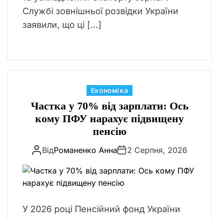
Службі зовнішньої розвідки України
заявили, що ці […]
К
Економіка
а
Частка у 70% від зарплати: Ось
т
кому ПФУ нарахує підвищену
е
пенсію
г
Від
Романенко Анна
2 Серпня, 2026
о
р
і
ї
У 2026 році Пенсійний фонд України