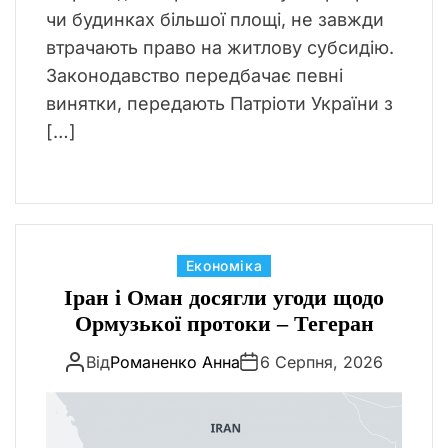
чи будинках більшої площі, не завжди
втрачають право на житлову субсидію.
Законодавство передбачає певні
винятки, передають Патріоти України з
[…]
К
Економіка
а
Іран і Оман досягли угоди щодо
т
Ормузької протоки – Тегеран
е
Від
Романенко Анна
6 Серпня, 2026
г
о
р
і