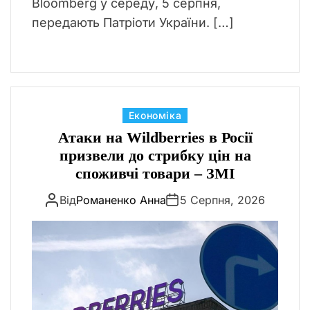
Bloomberg у середу, 5 серпня,
передають Патріоти України. […]
К
Економіка
а
Атаки на Wildberries в Росії
т
призвели до стрибку цін на
е
споживчі товари – ЗМІ
г
Від
Романенко Анна
5 Серпня, 2026
о
р
і
ї