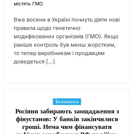
Вже восени в Україні почнуть діяти нові
правила щодо генетично
модифікованих організмів (ГМО). Якщо
раніше контроль був менш жорстким,
то тепер виробникам і продавцям
доведеться […]
К
Економіка
а
Росіяни забирають заощадження з
т
фінустанов: У банків закінчилися
е
гроші. Нема чим фінансувати
г