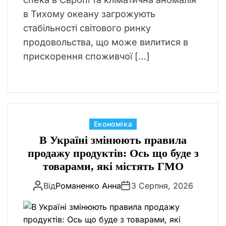
в Тихому океану загрожують
стабільності світового ринку
продовольства, що може вилитися в
прискорення споживчої […]
К
Економіка
а
В Україні змінюють правила
т
продажу продуктів: Ось що буде з
е
товарами, які містять ГМО
г
Від
Романенко Анна
3 Серпня, 2026
о
р
і
ї