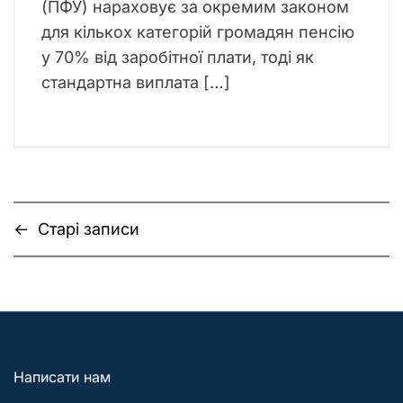
(ПФУ) нараховує за окремим законом
для кількох категорій громадян пенсію
у 70% від заробітної плати, тоді як
стандартна виплата […]
Н
←
Старі записи
а
в
і
г
Написати нам