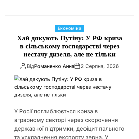
К
Економіка
а
Хай дякують Путіну: У РФ криза
т
в сільському господарстві через
е
нестачу дизеля, але не тільки
г
Від
Романенко Анна
2 Серпня, 2026
о
р
і
ї
У Росії поглиблюється криза в
аграрному секторі через скорочення
державної підтримки, дефіцит пального
та ускладнення експорту зерна. У