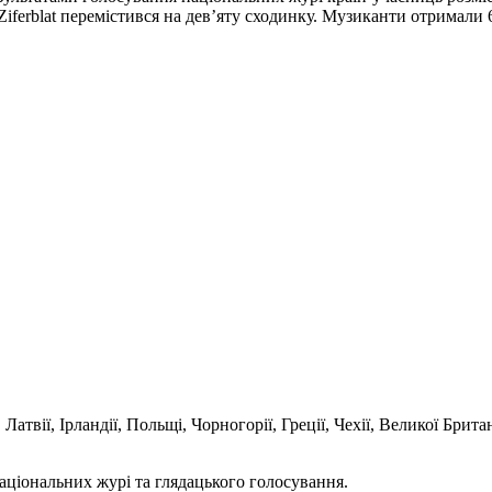
ferblat перемістився на дев’яту сходинку. Музиканти отримали 60 
атвії, Ірландії, Польщі, Чорногорії, Греції, Чехії, Великої Британі
аціональних журі та глядацького голосування.