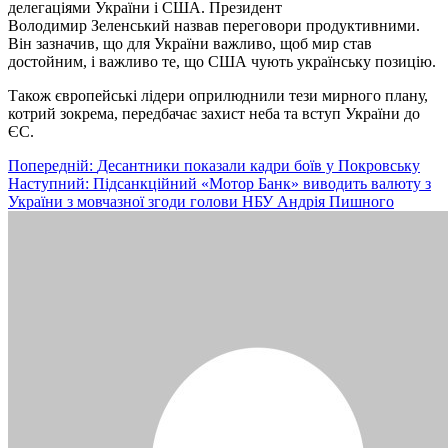
делегаціями України і США. Президент
Володимир Зеленський назвав переговори продуктивними.
Він зазначив, що для України важливо, щоб мир став
достойним, і важливо те, що США чують українську позицію.
Також європейські лідери оприлюднили тези мирного плану,
котрий зокрема, передбачає захист неба та вступ України до
ЄС.
Навігація
Попередній:
Десантники показали кадри боїв у Покровську
Наступний:
Підсанкційний «Мотор Банк» виводить валюту з
записів
України з мовчазної згоди голови НБУ Андрія Пишного