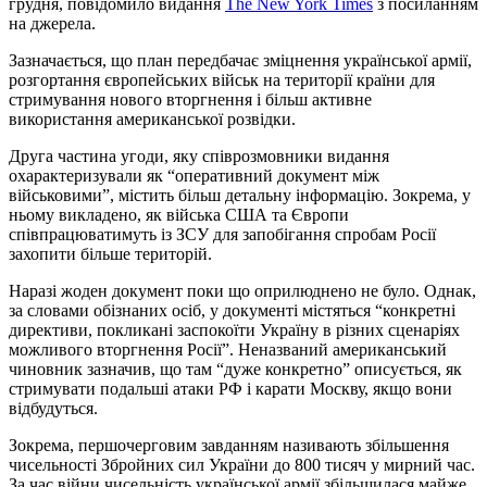
грудня, повідомило видання
The New York Times
з посиланням
на джерела.
Зазначається, що план передбачає зміцнення української армії,
розгортання європейських військ на території країни для
стримування нового вторгнення і більш активне
використання американської розвідки.
Друга частина угоди, яку співрозмовники видання
охарактеризували як “оперативний документ між
військовими”, містить більш детальну інформацію. Зокрема, у
ньому викладено, як війська США та Європи
співпрацюватимуть із ЗСУ для запобігання спробам Росії
захопити більше територій.
Наразі жоден документ поки що оприлюднено не було. Однак,
за словами обізнаних осіб, у документі містяться “конкретні
директиви, покликані заспокоїти Україну в різних сценаріях
можливого вторгнення Росії”. Неназваний американський
чиновник зазначив, що там “дуже конкретно” описується, як
стримувати подальші атаки РФ і карати Москву, якщо вони
відбудуться.
Зокрема, першочерговим завданням називають збільшення
чисельності Збройних сил України до 800 тисяч у мирний час.
За час війни чисельність української армії збільшилася майже