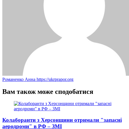
Романенко Анна
https://ukrprapor.org
Вам також може сподобатися
Колаборанти з Херсонщини отримали "запасні
аеродроми" в РФ – ЗМІ