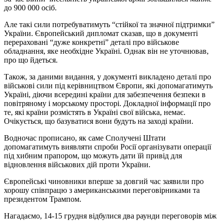
до 900 000 осіб.
Але такі сили потребуватимуть “стійкої та значної підтримки”
України. Європейський дипломат сказав, що в документі
перераховані “дуже конкретні” деталі про військове
обладнання, яке необхідне Україні. Однак він не уточнював,
про що йдеться.
Також, за даними видання, у документі викладено деталі про
військові сили під керівництвом Європи, які допомагатимуть
Україні, діючи всередині країни для забезпечення безпеки в
повітряному і морському просторі. Докладної інформації про
те, які країни розмістять в Україні свої війська, немає.
Очікується, що базуватися вони будуть на заході країни.
Водночас прописано, як саме Сполучені Штати
допомагатимуть виявляти спроби Росії організувати операції
під хибним прапором, що можуть дати їй привід для
відновлення військових дій проти України.
Європейські чиновники вперше за довгий час заявили про
хорошу співпрацю з американськими переговірниками та
президентом Трампом.
Нагадаємо, 14-15 грудня відбулися два раунди переговорів між