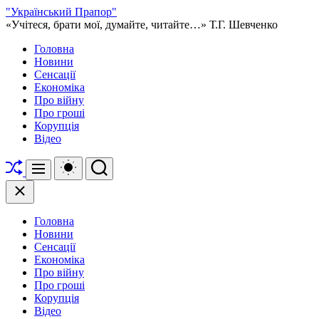
Перейти
"Український Прапор"
до
«Учітеся, брати мої, думайте, читайте…» Т.Г. Шевченко
вмісту
Головна
Новини
Сенсації
Економіка
Про війну
Про гроші
Корупція
Відео
Перетасувати
Перемикач
Пошук
Меню
кольорового
режиму
Закрити
Головна
Новини
Сенсації
Економіка
Про війну
Про гроші
Корупція
Відео