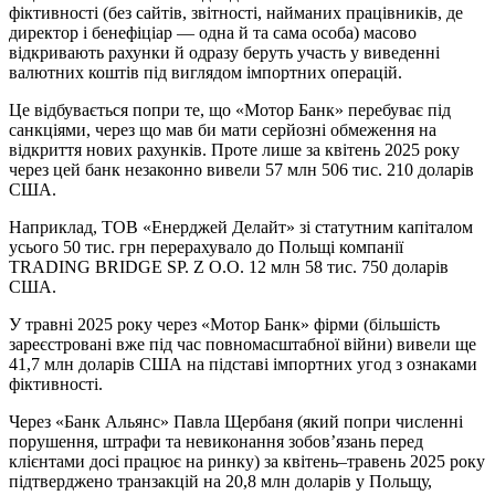
фіктивності (без сайтів, звітності, найманих працівників, де
директор і бенефіціар — одна й та сама особа) масово
відкривають рахунки й одразу беруть участь у виведенні
валютних коштів під виглядом імпортних операцій.
Це відбувається попри те, що «Мотор Банк» перебуває під
санкціями, через що мав би мати серйозні обмеження на
відкриття нових рахунків. Проте лише за квітень 2025 року
через цей банк незаконно вивели 57 млн 506 тис. 210 доларів
США.
Наприклад, ТОВ «Енерджей Делайт» зі статутним капіталом
усього 50 тис. грн перерахувало до Польщі компанії
TRADING BRIDGE SP. Z O.O. 12 млн 58 тис. 750 доларів
США.
У травні 2025 року через «Мотор Банк» фірми (більшість
зареєстровані вже під час повномасштабної війни) вивели ще
41,7 млн доларів США на підставі імпортних угод з ознаками
фіктивності.
Через «Банк Альянс» Павла Щербаня (який попри численні
порушення, штрафи та невиконання зобов’язань перед
клієнтами досі працює на ринку) за квітень–травень 2025 року
підтверджено транзакцій на 20,8 млн доларів у Польщу,