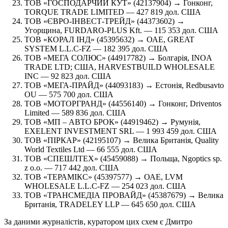
ТОВ «ГОСПОДАРЧИЙ КУТ» (42137904) → Гонконг,
TORQUE TRADE LIMITED — 427 819 дол. США
ТОВ «ЄВРО-ІНВЕСТ-ТРЕЙД» (44373602) →
Угорщина, FURDARO-PLUS Kft. — 115 353 дол. США
ТОВ «КОРАЛ ІНД» (45395632) → ОАЕ, GREAT
SYSTEM L.L.C-FZ — 182 395 дол. США
ТОВ «МЕГА СОЛЮС» (44917782) → Болгарія, INOA
TRADE LTD; США, HARVESTBUILD WHOLESALE
INC — 92 823 дол. США
ТОВ «МЕГА-ПРАЙД» (44093183) → Естонія, Redbusavto
OU — 575 700 дол. США
ТОВ «МОТОРГРАНД» (44556140) → Гонконг, Driventos
Limited — 589 836 дол. США
ТОВ «МП – АВТО БРОК» (44919462) → Румунія,
EXELENT INVESTMENT SRL — 1 993 459 дол. США
ТОВ «ПІРКАР» (42195107) → Велика Британія, Quality
World Textiles Ltd — 66 555 дол. США
ТОВ «СПЕШЛТЕХ» (45459088) → Польща, Ngoptics sp.
z o.o. — 717 442 дол. США
ТОВ «ТЕРАМІКС» (45397577) → ОАЕ, LVM
WHOLESALE L.L.C-FZ — 254 023 дол. США
ТОВ «ТРАНСМЕДІА ПРОВАЙД» (45387679) → Велика
Британія, TRADELEY LLP — 645 650 дол. США
За даними журналістів, куратором цих схем є Дмитро