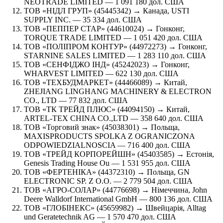
NEOTRADE LIMITED — 1 091 180 дол. США
ТОВ «НІДЛ ГРУП» (45445342) → Канада, USTI
SUPPLY INC. — 35 334 дол. США
ТОВ «ПЕППЕР СТАР» (44610024) → Гонконг,
TORQUE TRADE LIMITED — 1 051 420 дол. США
ТОВ «ПОЛІПРОМ КОНТУР» (44972273) → Гонконг,
STARNINE SALES LIMITED — 1 283 110 дол. США
ТОВ «СЕНФІДЖО ІНД» (45242023) → Гонконг,
WHARVEST LIMITED — 622 130 дол. США
ТОВ «ТЕХБУДМАРКЕТ» (44466089) → Китай,
ZHEJIANG LINGHANG MACHINERY & ELECTRON
CO., LTD — 77 832 дол. США
ТОВ «ТК ТРЕЙД ПЛЮС» (44094150) → Китай,
ARTEL-TEX CHINA CO.,LTD — 358 640 дол. США
ТОВ «Торговий знак» (45038301) → Польща,
MAXISPRODUCTS SPOLKA Z OGRANICZONA
ODPOWIEDZIALNOSCIA — 716 400 дол. США
ТОВ «ТРЕЙД КОРПОРЕЙШН» (45403585) → Естонія,
Genesis Trading House Ou — 1 531 955 дол. США
ТОВ «ФЕРТЕНІКА» (44372310) → Польща, GN
ELECTRONIC SP. Z O.O. — 2 779 504 дол. США
ТОВ «АГРО-СОЛАР» (44776698) → Німеччина, John
Deere Walldorf International GmbH — 800 136 дол. США
ТОВ «ГЛОБІНЕКС» (45659982) → Швейцарія, Alltag
und Geratetechnik AG — 1 570 470 дол. США