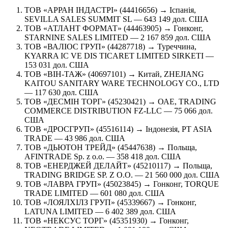
ТОВ «АРРАН ІНДАСТРІ» (44416656) → Іспанія,
SEVILLA SALES SUMMIT SL — 643 149 дол. США
ТОВ «АТЛАНТ ФОРМАТ» (44463905) → Гонконг,
STARNINE SALES LIMITED — 2 167 859 дол. США
ТОВ «ВАЛІОС ГРУП» (44287718) → Туреччина,
KYARRA IC VE DIS TICARET LIMITED SIRKETI —
153 031 дол. США
ТОВ «ВІН-ТАЖ» (40697101) → Китай, ZHEJIANG
KAITOU SANITARY WARE TECHNOLOGY CO., LTD
— 117 630 дол. США
ТОВ «ДЕСМІН ТОРГ» (45230421) → ОАЕ, TRADING
COMMERCE DISTRIBUTION FZ-LLC — 75 066 дол.
США
ТОВ «ДРОСГРУП» (45516114) → Індонезія, PT ASIA
TRADE — 43 986 дол. США
ТОВ «ДЬЮТОН ТРЕЙД» (45447638) → Польща,
AFINTRADE Sp. z o.o. — 358 418 дол. США
ТОВ «ЕНЕРДЖЕЙ ДЕЛАЙТ» (45210117) → Польща,
TRADING BRIDGE SP. Z O.O. — 21 560 000 дол. США
ТОВ «ЛАВРА ГРУП» (45023845) → Гонконг, TORQUE
TRADE LIMITED — 601 080 дол. США
ТОВ «ЛОЯЛХІЛЗ ГРУП» (45339667) → Гонконг,
LATUNA LIMITED — 6 402 389 дол. США
ТОВ «НЕКСУС ТОРГ» (45351930) → Гонконг,