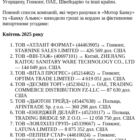
Угорщину, Гонконг, ОАЕ, Швейцарію та інші країни.
Повний список компаній, які через рахунки в «Мотор Банку»
та «Банку Альянс» виводили гроші за кордон за фіктивними
імпортними угодами:
Квітень 2025 року
ТОВ «АТЛАНТ ФОРМАТ» (44463905) → Гонконг,
STARNINE SALES LIMITED — 426 569 дол. США
ТОВ «ВІН-ТАЖ» (40697101) → Китай, ZHEJIANG
KAITOU SANITARY WARE TECHNOLOGY CO., LTD
— 144 049 дол. США
ТОВ «ВІТАЛ ПРОГРЕС» (45214462) → Гонконг,
OPTIMA TRADE LIMITED — 4 619 051 дол. США
ТОВ «ДЕСМІН ТОРГ» (45230421) → ОАЕ, TRADING
COMMERCE DISTRIBUTION FZ-LLC — 87 630 дол.
США
ТОВ «ДЬЮТОН ТРЕЙД» (45447638) → Польща,
AFINTRADE Sp. z o.o. — 360 298 дол. США
ТОВ «ЕНЕРДЖЕЙ ДЕЛАЙТ» (45210117) → Польща,
TRADING BRIDGE SP. Z O.O. — 12 058 750 дол. США
ТОВ «ЛОЯЛХІЛЗ ГРУП» (45339667) → Гонконг,
LATUNA LIMITED — 8 875 352 дол. США
ТОВ «ПЕППЕР СТАР» (44610024) → Гонконг,