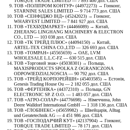
TORQUE TRADE LIMITED — 7 893 400 дол. США
ТОВ «ПОЛІПРОМ КОНТУР» (44972273) → Гонконг,
STARNINE SALES LIMITED — 9 714 773 дол. США
ТОВ «СЕНФІДЖО ІНД» (45242023) → Гонконг,
WHARVEST LIMITED — 7 841 927 дол. США
ТОВ «ТЕХБУДМАРКЕТ» (44466089) → Китай,
ZHEJIANG LINGHANG MACHINERY & ELECTRON
CO., LTD — 103 038 дол. США
ТОВ «ТК ТРЕЙД ПЛЮС» (44094150) → Китай,
ARTEL-TEX CHINA CO.,LTD — 326 693 дол. США
ТОВ «ТОМРАН» (45565659) → ОАЕ, LVM
WHOLESALE L.L.C-FZ — 630 515 дол. США
ТОВ «Торговий знак» (45038301) → Польща,
MAXISPRODUCTS SPOLKA Z OGRANICZONA
ODPOWIEDZIALNOSCIA — 90 792 дол. США
ТОВ «ТРЕЙД КОРПОРЕЙШН» (45403585) → Естонія,
Genesis Trading House Ou — 2 182 055 дол. США
ТОВ «ФЕРТЕНІКА» (44372310) → Польща, GN
ELECTRONIC SP. Z O.O. — 1 483 057 дол. США
ТОВ «АГРО-СОЛАР» (44776698) → Німеччина, John
Deere Walldorf International GmbH — 1 318 136 дол. США
ТОВ «ГЛОБІНЕКС» (45659982) → Швейцарія, Alltag
und Geratetechnik AG — 4 451 986 дол. США
ТОВ «ГОСПОДАРЧИЙ КУТ» (42137904) → Гонконг,
TORQUE TRADE LIMITED — 78 171 дол. США