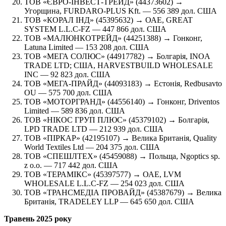
ТОВ «ЄВРО-ІНВЕСТ-ТРЕЙД» (44373602) →
Угорщина, FURDARO-PLUS Kft. — 556 389 дол. США
ТОВ «КОРАЛ ІНД» (45395632) → ОАЕ, GREAT
SYSTEM L.L.C-FZ — 447 866 дол. США
ТОВ «МАЛЮНКОТРЕЙД» (44251388) → Гонконг,
Latuna Limited — 153 208 дол. США
ТОВ «МЕГА СОЛЮС» (44917782) → Болгарія, INOA
TRADE LTD; США, HARVESTBUILD WHOLESALE
INC — 92 823 дол. США
ТОВ «МЕГА-ПРАЙД» (44093183) → Естонія, Redbusavto
OU — 575 700 дол. США
ТОВ «МОТОРГРАНД» (44556140) → Гонконг, Driventos
Limited — 589 836 дол. США
ТОВ «НІКОС ГРУП ПЛЮС» (45379102) → Болгарія,
LPD TRADE LTD — 212 939 дол. США
ТОВ «ПІРКАР» (42195107) → Велика Британія, Quality
World Textiles Ltd — 204 375 дол. США
ТОВ «СПЕШЛТЕХ» (45459088) → Польща, Ngoptics sp.
z o.o. — 717 442 дол. США
ТОВ «ТЕРАМІКС» (45397577) → ОАЕ, LVM
WHOLESALE L.L.C-FZ — 254 023 дол. США
ТОВ «ТРАНСМЕДІА ПРОВАЙД» (45387679) → Велика
Британія, TRADELEY LLP — 645 650 дол. США
Травень 2025 року