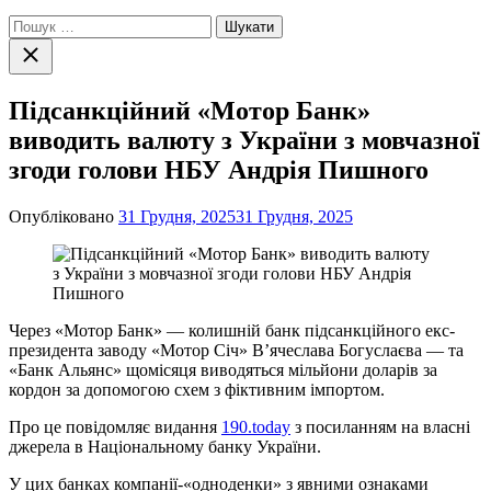
Пошук:
Закрити
пошук
Підсанкційний «Мотор Банк»
виводить валюту з України з мовчазної
згоди голови НБУ Андрія Пишного
Опубліковано
31 Грудня, 2025
31 Грудня, 2025
Через «Мотор Банк» — колишній банк підсанкційного екс-
президента заводу «Мотор Січ» В’ячеслава Богуслаєва — та
«Банк Альянс» щомісяця виводяться мільйони доларів за
кордон за допомогою схем з фіктивним імпортом.
Про це повідомляє видання
190.today
з посиланням на власні
джерела в Національному банку України.
У цих банках компанії-«одноденки» з явними ознаками