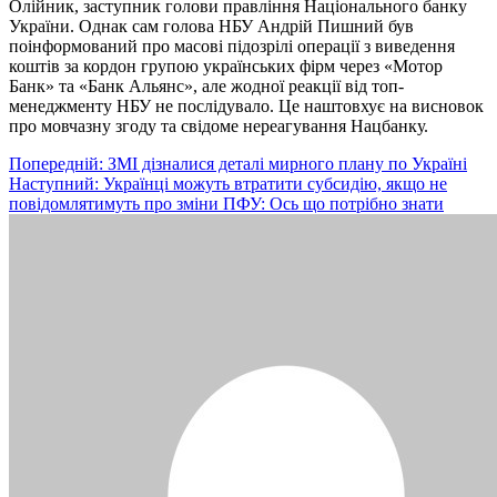
Олійник, заступник голови правління Національного банку
України. Однак сам голова НБУ Андрій Пишний був
поінформований про масові підозрілі операції з виведення
коштів за кордон групою українських фірм через «Мотор
Банк» та «Банк Альянс», але жодної реакції від топ-
менеджменту НБУ не послідувало. Це наштовхує на висновок
про мовчазну згоду та свідоме нереагування Нацбанку.
Навігація
Попередній:
ЗМІ дізналися деталі мирного плану по Україні
Наступний:
Українці можуть втратити субсидію, якщо не
записів
повідомлятимуть про зміни ПФУ: Ось що потрібно знати