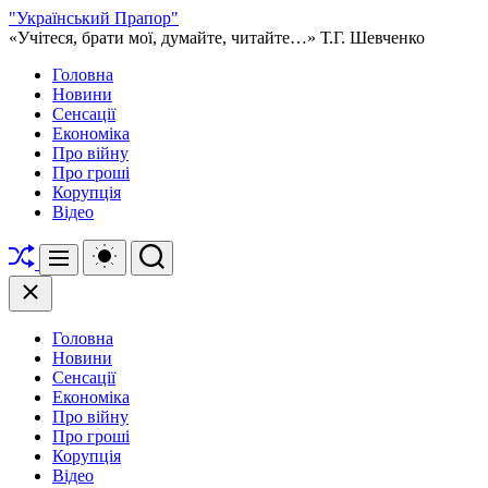
Перейти
"Український Прапор"
до
«Учітеся, брати мої, думайте, читайте…» Т.Г. Шевченко
вмісту
Головна
Новини
Сенсації
Економіка
Про війну
Про гроші
Корупція
Відео
Перетасувати
Перемикач
Пошук
Меню
кольорового
режиму
Закрити
Головна
Новини
Сенсації
Економіка
Про війну
Про гроші
Корупція
Відео