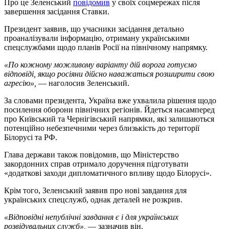
Про це Зеленський
повідомив
у своїх соцмережах після
завершення засідання Ставки.
Президент заявив, що учасники засідання детально
проаналізували інформацію, отриману українськими
спецслужбами щодо планів Росії на північному напрямку.
«По кожному можливому варіанту дій ворога готуємо
відповіді, якщо росіяни дійсно наважаться розширити свою
агресію»,
— наголосив Зеленський.
За словами президента, Україна вже ухвалила рішення щодо
посилення оборони північних регіонів. Йдеться насамперед
про Київський та Чернігівський напрямки, які залишаються
потенційно небезпечними через близькість до території
Білорусі та РФ.
Глава держави також повідомив, що Міністерство
закордонних справ отримало доручення підготувати
«додаткові заходи дипломатичного впливу щодо Білорусі».
Крім того, Зеленський заявив про нові завдання для
українських спецслужб, однак деталей не розкрив.
«Відповідні непублічні завдання є і для українських
розвідувальних служб»,
— зазначив він.