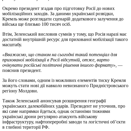
Окремо президент згадав про підготовку Росії до нових
мобілізаційних заходів. За даними української розвідки,
Кремль може розглядати сценарій додаткового залучення до
війська ще близько 100 тисяч осіб.
Втім, Зеленський висловив сумнів у тому, що Росія наразі має
достатній внутрішній ресурс для прихованої мобілізації такого
масштабу.
«Вважаємо, що станом на сьогодні такий потенціал для
прихованої мобілізації в Росії відсутній, отже, варто
очікувати російські політичні рішення іншого формату»,
—
пояснив президент.
За його словами, одним із можливих елементів тиску Кремля
можуть стати нові дії навколо невизнаного Придністровського
регіону Молдови.
Також Зеленський анонсував розширення географії
українських далекобійних ударів. Президент не уточнив, про
які саме напрямки йдеться, однак останніми тижнями
українські дрони регулярно атакують військову
інфраструктуру, нафтопереробні заводи та логістичні об’єкти
в глибині території РФ.