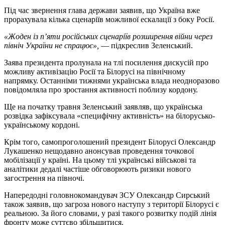
Під час звернення глава держави заявив, що Україна вже
прорахувала кілька сценаріїв можливої ескалації з боку Росії.
«Жоден із п’яти російських сценаріїв розширення війни через
північ України не спрацює»,
— підкреслив Зеленський.
Заява президента пролунала на тлі посилення дискусій про
можливу активізацію Росії та Білорусі на північному
напрямку. Останніми тижнями українська влада неодноразово
повідомляла про зростання активності поблизу кордону.
Ще на початку травня Зеленський заявляв, що українська
розвідка зафіксувала «специфічну активність» на білорусько-
українському кордоні.
Крім того, самопроголошений президент Білорусі Олександр
Лукашенко нещодавно анонсував проведення точкової
мобілізації у країні. На цьому тлі українські військові та
аналітики дедалі частіше обговорюють ризики нового
загострення на півночі.
Напередодні головнокомандувач ЗСУ Олександр Сирський
також заявив, що загроза нового наступу з території Білорусі є
реальною. За його словами, у разі такого розвитку подій лінія
фронту може суттєво збільшитися.