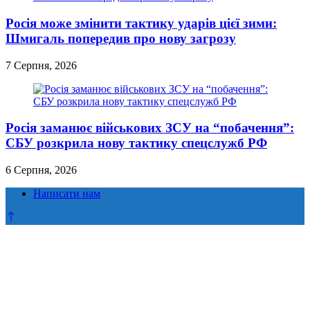
Росія може змінити тактику ударів цієї зими:
Шмигаль попередив про нову загрозу
7 Серпня, 2026
Росія заманює військових ЗСУ на “побачення”:
СБУ розкрила нову тактику спецслужб РФ
6 Серпня, 2026
Написати нам
Прокрутка
до
верху