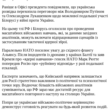
Раніше в Офісі президента повідомляли, що українська
розвідка перехопила переговори між Володимиром Путіним
та Олександром Лукашенком щодо можливої подальшої участі
Білорусі у війні проти України.
На цьому тлі РФ і Білорусь оголосили про проведення
масштабних військових навчань, які, за даними західних
аналітиків, можуть включати відпрацювання сценаріїв із
застосуванням тактичної ядерної зброї.
Паралельно НАТО посилює увагу до східного флангу
Альянсу. Після інцидентів із дронами у країнах Балтії та заяв
Кремля про «ядерні навчання» генсек НАТО Марк Рютте
попередив Росію про «руйнівну відповідь» у разі подальшої
ескалації.
Експерти зазначають, що Київський напрямок залишається
для Росії стратегічно важливим із політичної та психологічної
точки зору. Водночас більшість військових аналітиків
сумніваються, що РФ зараз має достатній ресурс для
масштабного повторного наступу на столицю України.
Попри це українське військово-політичне керівництво
демонструє готовність реагувати на будь-який розвиток подій.