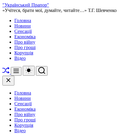
Перейти
"Український Прапор"
до
«Учітеся, брати мої, думайте, читайте…» Т.Г. Шевченко
вмісту
Головна
Новини
Сенсації
Економіка
Про війну
Про гроші
Корупція
Відео
Перетасувати
Перемикач
Пошук
Меню
кольорового
режиму
Закрити
Головна
Новини
Сенсації
Економіка
Про війну
Про гроші
Корупція
Відео