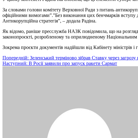
За словами голови комітету Верховної Ради з питань антикору
офіційними вимогами”.”Без виконання цих бенчмарків вступу до
Антикорупційна стратегія”, – додала Радіна.
Як відомо, раніше пресслужба НАЗК повідомила, що на розгляд 
законопроєкті, розробленому та оприлюдненому Національним аг
Зокрема проєкти документів надійшли від Кабінету міністрів і 
Навігація
Попередній:
Зеленський терміново зібрав Ставку через загрозу н
Наступний:
В Росії заявили про запуск ракети Сармат
записів