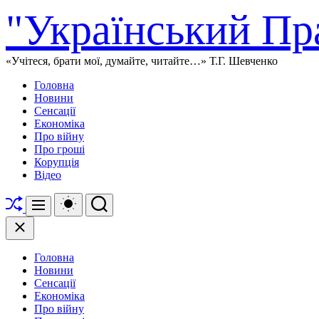
Перейти
"Український Пр
до
вмісту
«Учітеся, брати мої, думайте, читайте…» Т.Г. Шевченко
Головна
Новини
Сенсації
Економіка
Про війну
Про гроші
Корупція
Відео
Перетасувати
Перемикач
Пошук
Меню
кольорового
режиму
Закрити
Головна
Новини
Сенсації
Економіка
Про війну