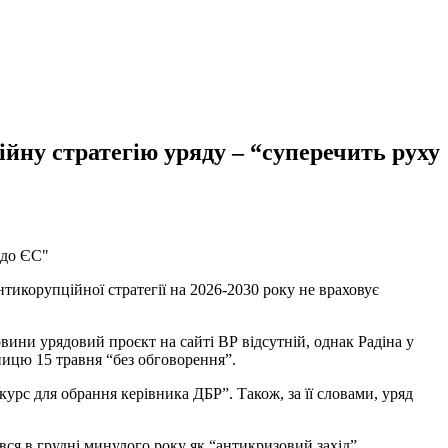
йну стратегію уряду – “суперечить руху
тикорупційної стратегії на 2026-2030 року не враховує
овини урядовий проєкт на сайті ВР відсутній, однак Радіна у
тницю 15 травня “без обговорення”.
рс для обрання керівника ДБР”. Також, за її словами, уряд
вся в грудні минулого року як “антикризовий захід”.