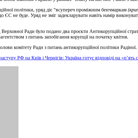
пційної політики, уряд діє “всупереч проміжним бенчмаркам
(кри
 ЄС не буде. Уряд не зміг задекларувати навіть намір виконуват
Верховної Ради було подано два проєкти Антикорупційної стратег
ентством з питань запобігання корупції на початку квітня.
голови комітету Ради з питань антикорупційної політики Радіної.
аступу РФ на Київ і Чернігів: Україна готує відповіді на «п’ять 