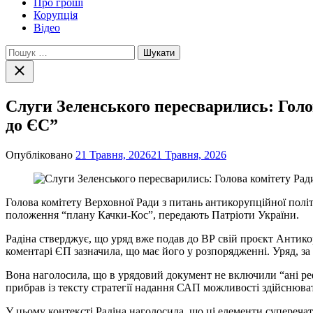
Про гроші
Корупція
Відео
Пошук:
Закрити
пошук
Слуги Зеленського пересварились: Голо
до ЄС”
Опубліковано
21 Травня, 2026
21 Травня, 2026
Голова комітету Верховної Ради з питань антикорупційної політ
положення “плану Качки-Кос”, передають Патріоти України.
Радіна стверджує, що уряд вже подав до ВР свій проєкт Антикору
коментарі ЄП зазначила, що має його у розпорядженні. Уряд, за
Вона наголосила, що в урядовий документ не включили “ані реф
прибрав із тексту стратегії надання САП можливості здійснюва
У цьому контексті Радіна наголосила, що ці елементи суперечат