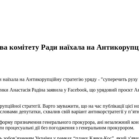
ва комітету Ради наїхала на Антикорупці
ики Анастасія Радіна заявила у Facebook, що урядовий проєкт Ан
пційної стратегії. Варто зауважити, що на час публікації цієї н
 словами депутатки, схвалив свій варіант антикорстратегії у п’я
орму призначення генерального прокурора, ані незалежний конку
ти процесуальні дії без погодження з генеральним прокурором.
ь зобов’язанням України у рамках “плану Качки-Кос”, який з’яви