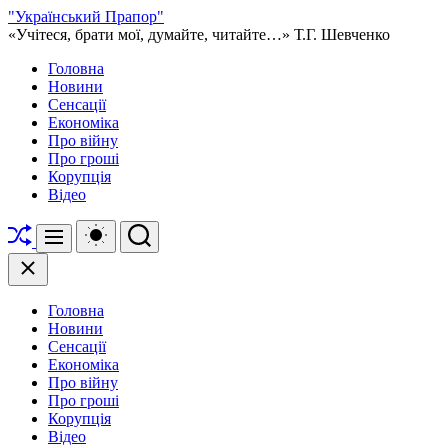
Перейти
"Український Прапор"
до
«Учітеся, брати мої, думайте, читайте…» Т.Г. Шевченко
вмісту
Головна
Новини
Сенсації
Економіка
Про війну
Про гроші
Корупція
Відео
Перетасувати
Перемикач
Пошук
Меню
кольорового
режиму
Закрити
Головна
Новини
Сенсації
Економіка
Про війну
Про гроші
Корупція
Відео