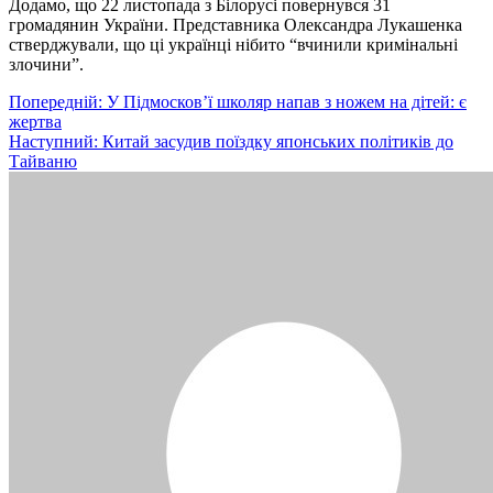
Додамо, що 22 листопада з Білорусі повернувся 31
громадянин України. Представника Олександра Лукашенка
стверджували, що ці українці нібито “вчинили кримінальні
злочини”.
Навігація
Попередній:
У Підмосков’ї школяр напав з ножем на дітей: є
жертва
записів
Наступний:
Китай засудив поїздку японських політиків до
Тайваню