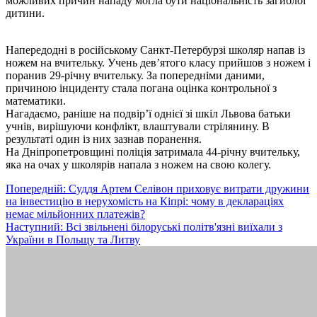
можливих причин нападу могла бути національність загиблої
дитини.
Напередодні в російському Санкт-Петербурзі школяр напав із
ножем на вчительку. Учень дев’ятого класу прийшов з ножем і
поранив 29-річну вчительку. За попередніми даними,
причиною інциденту стала погана оцінка контрольної з
математики.
Нагадаємо, раніше на подвір’ї однієї зі шкіл Львова батьки
учнів, вирішуючи конфлікт, влаштували стрілянину. В
результаті один із них зазнав поранення.
На Дніпропетровщині поліція затримала 44-річну вчительку,
яка на очах у школярів напала з ножем на свою колегу.
Навігація
Попередній:
Суддя Артем Селівон приховує витрати дружини
на інвестицію в нерухомість на Кіпрі: чому в деклараціях
записів
немає мільйонних платежів?
Наступний:
Всі звільнені білоруські політв'язні виїхали з
України в Польщу та Литву