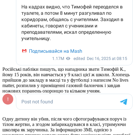
Російські пабліки пишуть, що нападника звати Тимофій К.,
йому 15 років, він навчається у 9 класі цієї ж школи. Хлопець
прийшов до закладу в масці та у футболці з написом No lives
matter, розпилив у приміщенні газовий балончик і завдав
ножових поранень охоронцю та кільком учням.
Одну дитину він убив, після чого сфотографувався поруч із
тілом жертви, а згодом забарикадувався в класі, утримуючи
школяра як заручника. За інформацією ЗМІ, однією з