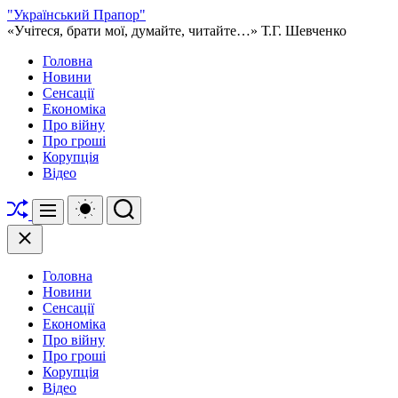
Перейти
"Український Прапор"
до
«Учітеся, брати мої, думайте, читайте…» Т.Г. Шевченко
вмісту
Головна
Новини
Сенсації
Економіка
Про війну
Про гроші
Корупція
Відео
Перетасувати
Перемикач
Пошук
Меню
кольорового
режиму
Закрити
Головна
Новини
Сенсації
Економіка
Про війну
Про гроші
Корупція
Відео