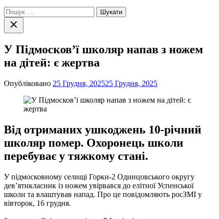
Пошук:
Закрити
пошук
У Підмосков’ї школяр напав з ножем
на дітей: є жертва
Опубліковано
25 Грудня, 2025
25 Грудня, 2025
Від отриманих ушкоджень 10-річний
школяр помер. Охоронець школи
перебуває у тяжкому стані.
У підмосковному селищі Горки-2 Одинцовського округу
дев’ятикласник із ножем увірвався до елітної Успенської
школи та влаштував напад. Про це повідомляють росЗМІ у
вівторок, 16 грудня.