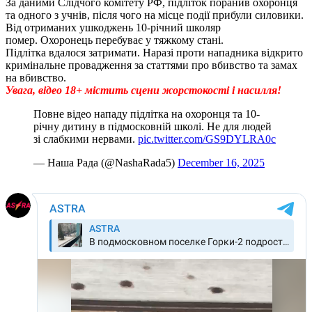
За даними Слідчого комітету РФ, підліток поранив охоронця
та одного з учнів, після чого на місце події прибули силовики.
Від отриманих ушкоджень 10-річний школяр
помер. Охоронець перебуває у тяжкому стані.
Підлітка вдалося затримати. Наразі проти нападника відкрито
кримінальне провадження за статтями про вбивство та замах
на вбивство.
Увага, відео 18+ містить сцени жорстокості і насилля!
Повне відео нападу підлітка на охоронця та 10-
річну дитину в підмосковній школі. Не для людей
зі слабкими нервами.
pic.twitter.com/GS9DYLRA0c
— Наша Радa (@NashaRada5)
December 16, 2025