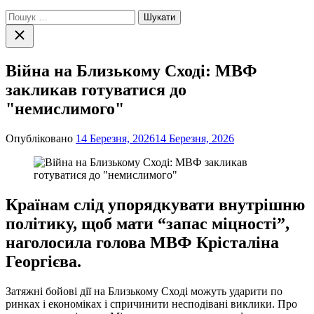
Пошук:
Закрити
пошук
Війна на Близькому Сході: МВФ
закликав готуватися до
"немислимого"
Опубліковано
14 Березня, 2026
14 Березня, 2026
Країнам слід упорядкувати внутрішню
політику, щоб мати “запас міцності”,
наголосила голова МВФ Крісталіна
Георгієва.
Затяжні бойові дії на Близькому Сході можуть ударити по
ринках і економіках і спричинити несподівані виклики. Про