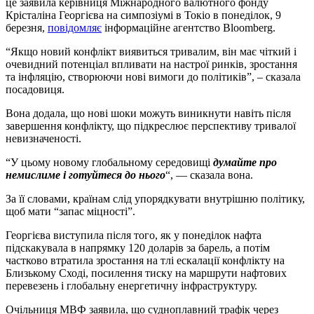
це заявила керівниця Міжнародного валютного фонду
Крісталіна Георгієва на симпозіумі в Токіо в понеділок, 9
березня,
повідомляє
інформаційне агентство Bloomberg.
“Якщо новий конфлікт виявиться тривалим, він має чіткий і
очевидний потенціал впливати на настрої ринків, зростання
та інфляцію, створюючи нові вимоги до політиків”, – сказала
посадовиця.
Вона додала, що нові шоки можуть виникнути навіть після
завершення конфлікту, що підкреслює перспективу тривалої
невизначеності.
“У цьому новому глобальному середовищі
думайте про
немислиме і готуйтеся до нього
“, — сказала вона.
За її словами, країнам слід упорядкувати внутрішню політику,
щоб мати “запас міцності”.
Георгієва виступила після того, як у понеділок нафта
підскакувала в напрямку 120 доларів за барель, а потім
частково втратила зростання на тлі ескалації конфлікту на
Близькому Сході, посилення тиску на маршрути нафтових
перевезень і глобальну енергетичну інфраструктуру.
Очільниця МВФ заявила, що судноплавний трафік через