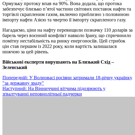
Ормузьку протоку впав на 90%. Вона додала, що протока
забезпечує близько п’ятої частини світових поставок нафти та
торгівлі скрапленим газом, включно приблизно з половиною
імпорту нафти Азією та чвертю її імпорту скрапленого газу.
Нагадаємо, ціни на нафту перевищили позначку 110 доларів за
барель через воєнний конфлікт навколо Ірану, що спричинило
помітну нестабільність на ринку енергоносіїв. Цей стрибок
цін став першим із 2022 року, коли вартість залишалася
нижчою за цей рівень.
Військові експерти вирушають на Близький Схід –
Зеленський
Навігація
Попередній:
У Волновасі росіяни затримали 18-річну українку
"за державну зраду"
записів
Наступний:
На Вінниччині вітчима підозрюють у
зґвалтуванні неповнолітньої падчерки