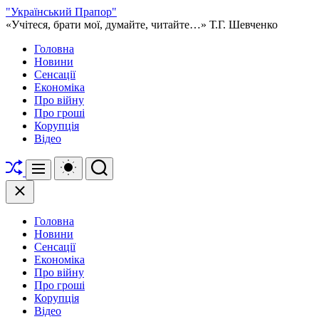
Перейти
"Український Прапор"
до
«Учітеся, брати мої, думайте, читайте…» Т.Г. Шевченко
вмісту
Головна
Новини
Сенсації
Економіка
Про війну
Про гроші
Корупція
Відео
Перетасувати
Перемикач
Пошук
Меню
кольорового
режиму
Закрити
Головна
Новини
Сенсації
Економіка
Про війну
Про гроші
Корупція
Відео