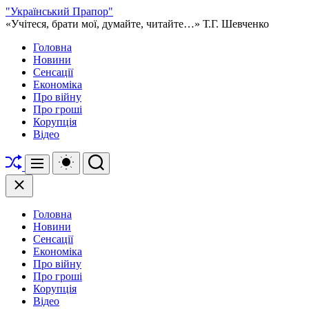
Перейти
"Український Прапор"
до
«Учітеся, брати мої, думайте, читайте…» Т.Г. Шевченко
вмісту
Головна
Новини
Сенсації
Економіка
Про війну
Про гроші
Корупція
Відео
Перетасувати
Перемикач
Пошук
Меню
кольорового
режиму
Закрити
Головна
Новини
Сенсації
Економіка
Про війну
Про гроші
Корупція
Відео