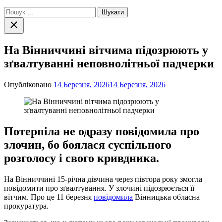
Пошук:
Закрити
пошук
На Вінниччині вітчима підозрюють у
зґвалтуванні неповнолітньої падчерки
Опубліковано
14 Березня, 2026
14 Березня, 2026
Потерпіла не одразу повідомила про
злочин, бо боялася суспільного
розголосу і свого кривдника.
На Вінниччині 15-річна дівчина через півтора року змогла
повідомити про зґвалтування. У злочині підозрюється її
вітчим. Про це 11 березня
повідомила
Вінницька обласна
прокуратура.