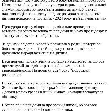
Зазначається, що у лютому цього року ювенальні прокурори
Немирівської окружної прокуратури отримали від соціальної
служби інформацію про зґвалтування дитини. У центрі
надання соціальних послуг під час розмови з психологом
дівчина повідомила, що влітку 2024 року її зґвалтував вітчим.
Прокурори одразу відкрили кримінальне провадження,
встановили особу чоловіка та повідомили йому про підозру у
зґвалтуванні малолітньої дитини.
За даними слідства, чоловік проживав у родині потерпілої
близько трьох років. У цей період у нього з цивільною
дружиною народилася спільна дитина.
Весь цей час чоловік вчиняв домашнє насильство, за що був
притягнутий до адміністративної і кримінальної
відповідальності. На початку 2024 року “подружжя”
розійшлося.
Влітку того ж року чоловік прийшов у дім до колишньої сім’ї.
Жінки не було вдома, падчерка бавила молодшу дитину.
Допоки малюк грався в іншій кімнаті, кривдник зґвалтував
дівчинку.
Потерпіла не повідомила про злочин нікому, бо боялася
суспільного розголосу і свого кривдника.