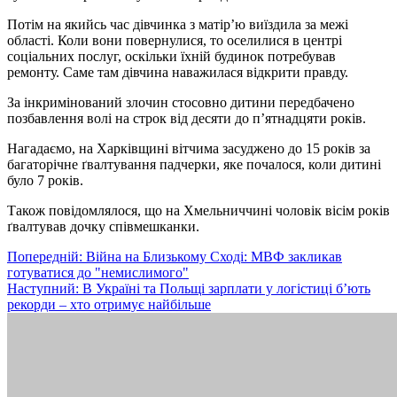
Потім на якийсь час дівчинка з матір’ю виїздила за межі
області. Коли вони повернулися, то оселилися в центрі
соціальних послуг, оскільки їхній будинок потребував
ремонту. Саме там дівчина наважилася відкрити правду.
За інкримінований злочин стосовно дитини передбачено
позбавлення волі на строк від десяти до п’ятнадцяти років.
Нагадаємо, на Харківщині вітчима засуджено до 15 років за
багаторічне ґвалтування падчерки, яке почалося, коли дитині
було 7 років.
Також повідомлялося, що на Хмельниччині чоловік вісім років
ґвалтував дочку співмешканки.
Навігація
Попередній:
Війна на Близькому Сході: МВФ закликав
готуватися до "немислимого"
записів
Наступний:
В Україні та Польщі зарплати у логістиці б’ють
рекорди – хто отримує найбільше