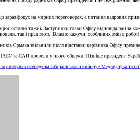
начені на посаду радників Офісу президента. І це теж рішення, 
о зараз фокус на мирних переговорах, а питання кадрових призна
працює останні тижні. Заступники глави Офісу відповідальні за ко
ацювали, так і працюють. Власне кажучи, особливих змін в роботі
ників Єрмака звільнили після відставки керівника Офісу президе
як НАБУ та САП провели у нього обшуки. Пізніше президент Укр
-му керував осередком «Українського вибору» Медведчука та ро