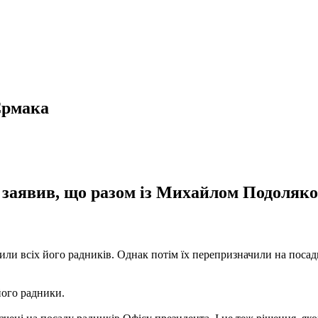
Єрмака
заявив, що разом із Михайлом Подоляко
нили всіх його радників. Однак потім їх перепризначили на пос
його радники.