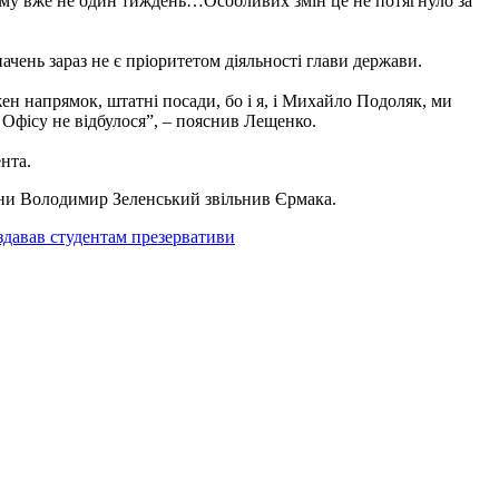
якому вже не один тиждень…Особливих змін це не потягнуло за
чень зараз не є пріоритетом діяльності глави держави.
жен напрямок, штатні посади, бо і я, і Михайло Подоляк, ми
 Офісу не відбулося”, – пояснив Лещенко.
нта.
аїни Володимир Зеленський звільнив Єрмака.
здавав студентам презервативи