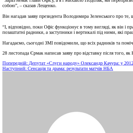
“Зараз немає глави Офісу, а я і Михайло Подоляк, ми переприз
собою”, – сказав Лещенко.
Він нагадав заяву президента Володимира Зеленського про те, щ
“І, відповідно, поки Офіс функціонує в тому вигляді, як він і 
позаштатні радники, а заступники і вертикалі під ними, які пр
Нагадаємо, сьогодні ЗМІ повідомили, що всіх радників та поміч
28 листопада Єрмак написав заяву про відставку після того, 
Навігація
Попередній:
Депутат «Слуги народу» Олександр Качура: у 2012
Наступний:
Сенсація та драма: результати матчів НБА
записів