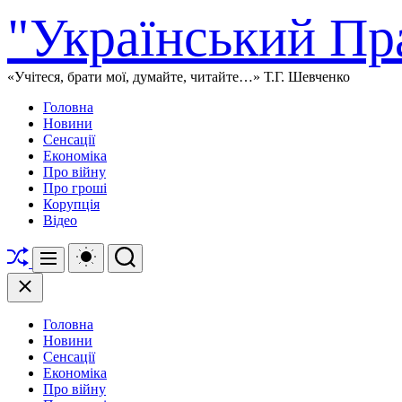
Перейти
"Український Пр
до
вмісту
«Учітеся, брати мої, думайте, читайте…» Т.Г. Шевченко
Головна
Новини
Сенсації
Економіка
Про війну
Про гроші
Корупція
Відео
Перетасувати
Перемикач
Пошук
Меню
кольорового
режиму
Закрити
Головна
Новини
Сенсації
Економіка
Про війну