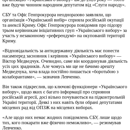
вже будучи чинним народним депутатом від «Слуги народу».
СБУ та Офіс Генпрокурора неодноразово заявляли, що
організація «Український вибір» сприяла російській окупації
та анексії Криму. Офіс Генпрокурора повідомив про підозру
трьом керівникам ініціативних груп «Українського вибору» за
участь у незаконному «референдумі» на окупованій території
Криму.
«Відповідальність за антидержавну діяльність має понести
насамперед засновник і керівник «Українського вибору» —
Віктор Медведчук. Очевидно, саме він координував діяльність
усіх цих зрадників. Але чомусь ми ще не бачимо арешту
Медведчука, хоча влада постійно пишається «боротьбою з
колаборантами», — зазначив Левченко.
Він також підкреслив, що ключові функціонери «Українського
вибору», щодо яких є багато інформації про сприяння
російській агресії, досі вільно почуваються на підконтрольній
Україні території. Деякі з них навіть були обрані депутатами
місцевих рад від ОПЗЖ на місцевих виборах.
«Але щодо них немає жодних повідомлень СБУ, лише щодо
тих, кого покарати вже фізично неможливо», — резюмував
Левченко.