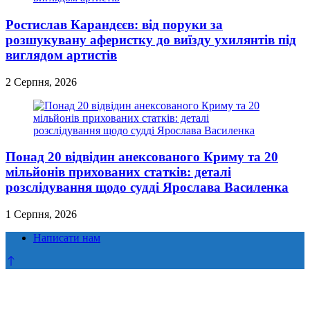
Ростислав Карандєєв: від поруки за
розшукувану аферистку до виїзду ухилянтів під
виглядом артистів
2 Серпня, 2026
Понад 20 відвідин анексованого Криму та 20
мільйонів прихованих статків: деталі
розслідування щодо судді Ярослава Василенка
1 Серпня, 2026
Написати нам
Прокрутка
до
верху