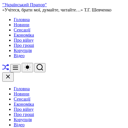
Перейти
"Український Прапор"
до
«Учітеся, брати мої, думайте, читайте…» Т.Г. Шевченко
вмісту
Головна
Новини
Сенсації
Економіка
Про війну
Про гроші
Корупція
Відео
Перетасувати
Перемикач
Пошук
Меню
кольорового
режиму
Закрити
Головна
Новини
Сенсації
Економіка
Про війну
Про гроші
Корупція
Відео