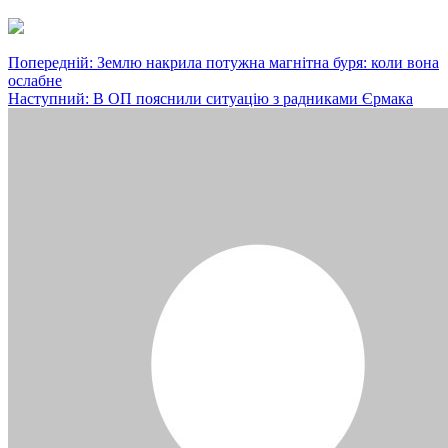
Навігація
Попередній:
Землю накрила потужна магнітна буря: коли вона
ослабне
записів
Наступний:
В ОП пояснили ситуацію з радниками Єрмака