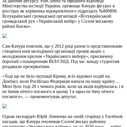
За даними ресурсу YouControl та офіційної відповіді
Міністерства юстиції України, прізвище Качури фігурує в
реєстрах як керівника відокремленого підрозділу №800896
Всеукраїнської громадської організації «Всеукраїнський
громадський рух «Український вибір» у Солом’янському
районі Києва».
Сам Качура пояснив, що у 2012 році разом із представниками
створеної ним молодіжної організації провів акцію з
молодіжним крилом «Українського вибору», присвячену
боротьбі з поширенням ВІЛ/СНІД. Під час заходу студентам
роздавали презервативи.
«Тоді ще не було окупації Криму, всіх відомих подій на
Донбасі, коли Російська Федерація напала на нашу країну…
Мені було тоді 20 з чимось років, коли ця акція відбувалась, і я
не бачив нічого поганого в цьому. І я зараз не бачу нічого
поганого», — прокоментував депутат.
Однак екснардеп Юрій Левченко на своїй сторінці у Facebook
нагадав, що Качура очолював Солом’янську районну
організацію «Українського вибору» аж до 2020 року — тобто