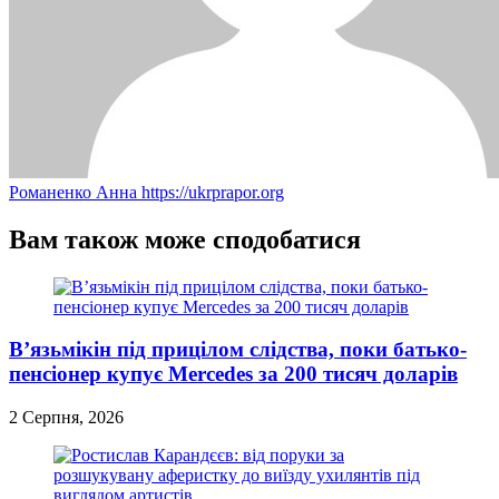
Романенко Анна
https://ukrprapor.org
Вам також може сподобатися
В’язьмікін під прицілом слідства, поки батько-
пенсіонер купує Mercedes за 200 тисяч доларів
2 Серпня, 2026