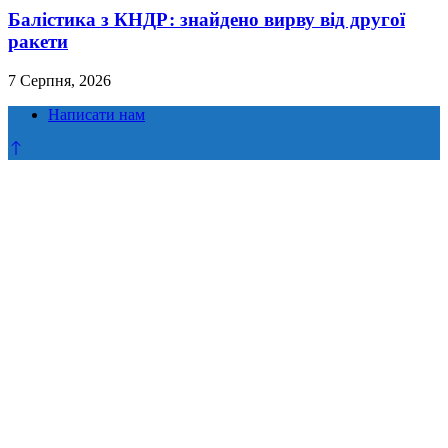
Балістика з КНДР: знайдено вирву від другої
ракети
7 Серпня, 2026
Написати нам
Прокрутка
до
верху