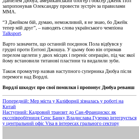
Даніелем Дюбуа, американський блогер і боксер Джейк Пол
запропонував Олександру провести зустріч за правилами
ММА.
“З Джейком бій, думаю, неможливий, я не знаю, бо Джейк
тепер мій друг”, – наводять слова українського чемпіона
Talksport
.
Варто зазначити, що останній поєдинок Пола відбувся у
грудні проти Ентоні Джошуа. У цьому бою він отримав
перелом щелепи у двох місцях і переніс операцію, під час якої
йому встановили титанові пластини та видалили зуби.
Також промоутер назвав наступного суперника Дюбуа після
перемоги над Вордлі.
Вордлі шкодує про свої помилки і пропонує Дюбуа реванш
Навігація
Попередній:
Мер міста у Каліфорнії зізналась у роботі на
Китай
записів
Наступний:
Кадровий транзит до Сан-Франциско: як
ексспівробітниця Сенс Банку Владислава Гузенко інтегрується
у центральний офіс Visa в інтересах грального сектору