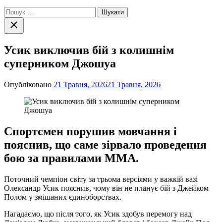
Пошук:
Закрити
пошук
Усик виключив бій з колишнім
суперником Джошуа
Опубліковано
21 Травня, 2026
21 Травня, 2026
Спортсмен порушив мовчання і
пояснив, що саме зірвало проведення
бою за правилами ММА.
Поточний чемпіон світу за трьома версіями у важкій вазі
Олександр Усик пояснив, чому він не планує бій з Джейком
Полом у змішаних єдиноборствах.
Нагадаємо, що після того, як Усик здобув перемогу над