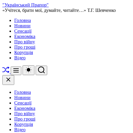
Перейти
"Український Прапор"
до
«Учітеся, брати мої, думайте, читайте…» Т.Г. Шевченко
вмісту
Головна
Новини
Сенсації
Економіка
Про війну
Про гроші
Корупція
Відео
Перетасувати
Перемикач
Пошук
Меню
кольорового
режиму
Закрити
Головна
Новини
Сенсації
Економіка
Про війну
Про гроші
Корупція
Відео