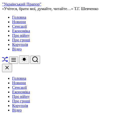
Перейти
"Український Прапор"
до
«Учітеся, брати мої, думайте, читайте…» Т.Г. Шевченко
вмісту
Головна
Новини
Сенсації
Економіка
Про війну
Про гроші
Корупція
Відео
Перетасувати
Перемикач
Пошук
Меню
кольорового
режиму
Закрити
Головна
Новини
Сенсації
Економіка
Про війну
Про гроші
Корупція
Відео