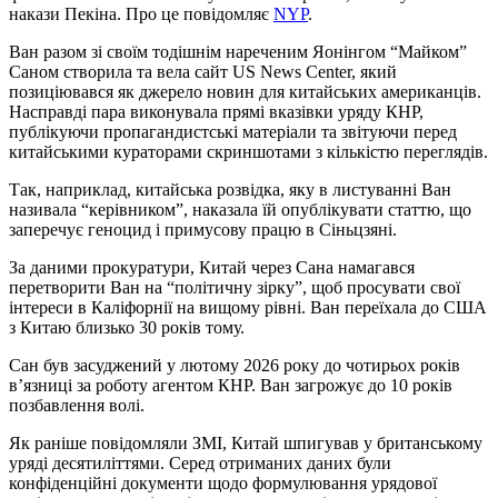
накази Пекіна. Про це повідомляє
NYP
.
Ван разом зі своїм тодішнім нареченим Яонінгом “Майком”
Саном створила та вела сайт US News Center, який
позиціювався як джерело новин для китайських американців.
Насправді пара виконувала прямі вказівки уряду КНР,
публікуючи пропагандистські матеріали та звітуючи перед
китайськими кураторами скриншотами з кількістю переглядів.
Так, наприклад, китайська розвідка, яку в листуванні Ван
називала “керівником”, наказала їй опублікувати статтю, що
заперечує геноцид і примусову працю в Сіньцзяні.
За даними прокуратури, Китай через Сана намагався
перетворити Ван на “політичну зірку”, щоб просувати свої
інтереси в Каліфорнії на вищому рівні. Ван переїхала до США
з Китаю близько 30 років тому.
Сан був засуджений у лютому 2026 року до чотирьох років
в’язниці за роботу агентом КНР. Ван загрожує до 10 років
позбавлення волі.
Як раніше повідомляли ЗМІ, Китай шпигував у британському
уряді десятиліттями. Серед отриманих даних були
конфіденційні документи щодо формулювання урядової