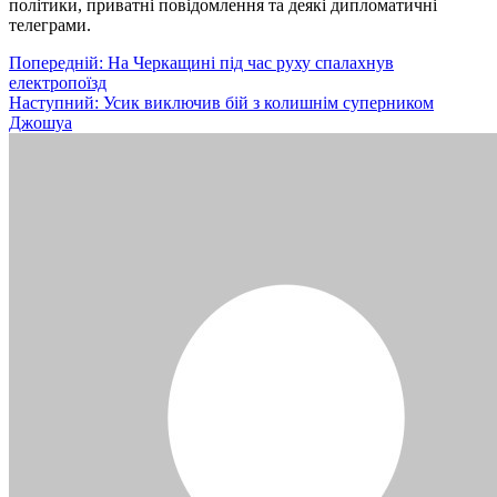
політики, приватні повідомлення та деякі дипломатичні
телеграми.
Навігація
Попередній:
На Черкащині під час руху спалахнув
електропоїзд
записів
Наступний:
Усик виключив бій з колишнім суперником
Джошуа