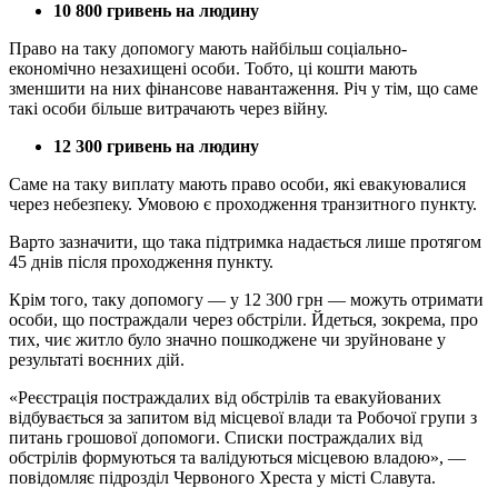
10 800 гривень на людину
Право на таку допомогу мають найбільш соціально-
економічно незахищені особи. Тобто, ці кошти мають
зменшити на них фінансове навантаження. Річ у тім, що саме
такі особи більше витрачають через війну.
12 300 гривень на людину
Саме на таку виплату мають право особи, які евакуювалися
через небезпеку. Умовою є проходження транзитного пункту.
Варто зазначити, що така підтримка надається лише протягом
45 днів після проходження пункту.
Крім того, таку допомогу — у 12 300 грн — можуть отримати
особи, що постраждали через обстріли. Йдеться, зокрема, про
тих, чиє житло було значно пошкоджене чи зруйноване у
результаті воєнних дій.
«Реєстрація постраждалих від обстрілів та евакуйованих
відбувається за запитом від місцевої влади та Робочої групи з
питань грошової допомоги. Списки постраждалих від
обстрілів формуються та валідуються місцевою владою», —
повідомляє підрозділ Червоного Хреста у місті Славута.