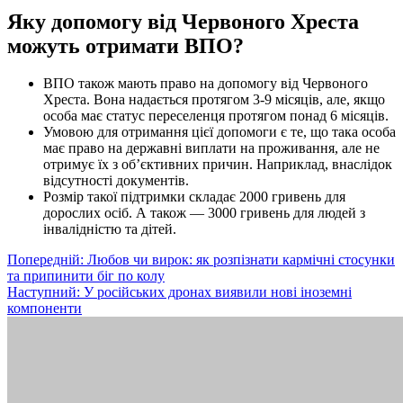
Яку допомогу від Червоного Хреста
можуть отримати ВПО?
ВПО також мають право на допомогу від Червоного
Хреста. Вона надається протягом 3-9 місяців, але, якщо
особа має статус переселенця протягом понад 6 місяців.
Умовою для отримання цієї допомоги є те, що така особа
має право на державні виплати на проживання, але не
отримує їх з об’єктивних причин. Наприклад, внаслідок
відсутності документів.
Розмір такої підтримки складає 2000 гривень для
дорослих осіб. А також — 3000 гривень для людей з
інвалідністю та дітей.
Навігація
Попередній:
Любов чи вирок: як розпізнати кармічні стосунки
та припинити біг по колу
записів
Наступний:
У російських дронах виявили нові іноземні
компоненти