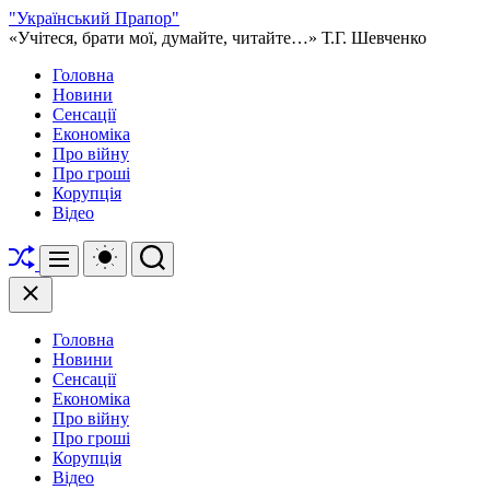
Перейти
"Український Прапор"
до
«Учітеся, брати мої, думайте, читайте…» Т.Г. Шевченко
вмісту
Головна
Новини
Сенсації
Економіка
Про війну
Про гроші
Корупція
Відео
Перетасувати
Перемикач
Пошук
Меню
кольорового
режиму
Закрити
Головна
Новини
Сенсації
Економіка
Про війну
Про гроші
Корупція
Відео