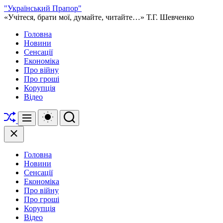
Перейти
"Український Прапор"
до
«Учітеся, брати мої, думайте, читайте…» Т.Г. Шевченко
вмісту
Головна
Новини
Сенсації
Економіка
Про війну
Про гроші
Корупція
Відео
Перетасувати
Перемикач
Пошук
Меню
кольорового
режиму
Закрити
Головна
Новини
Сенсації
Економіка
Про війну
Про гроші
Корупція
Відео