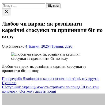
Пошук:
Закрити
пошук
Любов чи вирок: як розпізнати
кармічні стосунки та припинити біг по
колу
Опубліковано
4 Травня, 2026
4 Травня, 2026
Любов чи вирок: як розпізнати кармічні стосунки та
припинити біг по колу
Навігація
Попередній:
Ліквідовано канал постачання зброї, яку вручав
Пушилін
записів
Наступний:
Українці можуть отримати по понад 10 тис. грн
допомоги: Ось кому дадуть гроші