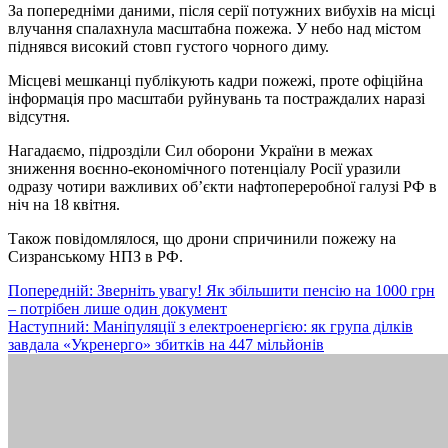
За попередніми даними, після серії потужних вибухів на місці
влучання спалахнула масштабна пожежа. У небо над містом
піднявся високий стовп густого чорного диму.
Місцеві мешканці публікують кадри пожежі, проте офіційна
інформація про масштаби руйнувань та постраждалих наразі
відсутня.
Нагадаємо, підрозділи Сил оборони України в межах
зниження воєнно-економічного потенціалу Росії уразили
одразу чотири важливих об’єкти нафтопереробної галузі РФ в
ніч на 18 квітня.
Також повідомлялося, що дрони спричинили пожежу на
Сизранському НПЗ в РФ.
Навігація
Попередній:
Зверніть увагу! Як збільшити пенсію на 1000 грн
– потрібен лише один документ
записів
Наступний:
Маніпуляції з електроенергією: як група ділків
завдала «Укренерго» збитків на 447 мільйонів