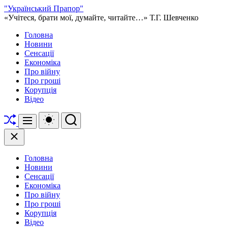
Перейти
"Український Прапор"
до
«Учітеся, брати мої, думайте, читайте…» Т.Г. Шевченко
вмісту
Головна
Новини
Сенсації
Економіка
Про війну
Про гроші
Корупція
Відео
Перетасувати
Перемикач
Пошук
Меню
кольорового
режиму
Закрити
Головна
Новини
Сенсації
Економіка
Про війну
Про гроші
Корупція
Відео