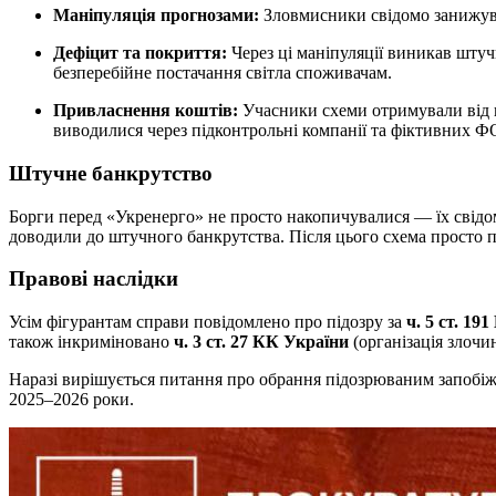
Маніпуляція прогнозами:
Зловмисники свідомо занижува
Дефіцит та покриття:
Через ці маніпуляції виникав шту
безперебійне постачання світла споживачам.
Привласнення коштів:
Учасники схеми отримували від к
виводилися через підконтрольні компанії та фіктивних Ф
Штучне банкрутство
Борги перед «Укренерго» не просто накопичувалися — їх свідом
доводили до штучного банкрутства. Після цього схема просто
Правові наслідки
Усім фігурантам справи повідомлено про підозру за
ч. 5 ст. 19
також інкриміновано
ч. 3 ст. 27 КК України
(організація злочин
Наразі вирішується питання про обрання підозрюваним запобіжн
2025–2026 роки.