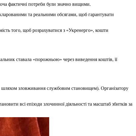
хоча фактичні потреби були значно вищими.
екларованими та реальними обсягами, щоб гарантувати
ість того, щоб розрахуватися з «Укренерго», кошти
чальник ставала «порожньою» через виведення коштів, її
м шляхом зловживання службовим становищем). Організатору
овити всі епізоди злочинної діяльності та масштаб збитків за