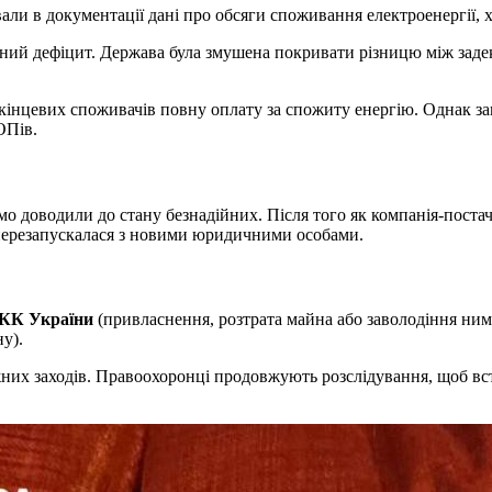
ли в документації дані про обсяги споживання електроенергії, 
чний дефіцит. Держава була змушена покривати різницю між зад
інцевих споживачів повну оплату за спожиту енергію. Однак зам
ОПів.
о доводили до стану безнадійних. Після того як компанія-поста
 перезапускалася з новими юридичними особами.
1 КК України
(привласнення, розтрата майна або заволодіння ни
у).
их заходів. Правоохоронці продовжують розслідування, щоб встан