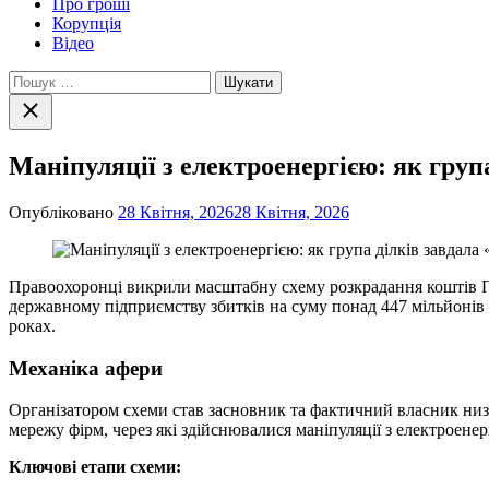
Про гроші
Корупція
Відео
Пошук:
Закрити
пошук
Маніпуляції з електроенергією: як груп
Опубліковано
28 Квітня, 2026
28 Квітня, 2026
Правоохоронці викрили масштабну схему розкрадання коштів Пр
державному підприємству збитків на суму понад 447 мільйонів г
роках.
Механіка афери
Організатором схеми став засновник та фактичний власник низ
мережу фірм, через які здійснювалися маніпуляції з електроенер
Ключові етапи схеми: