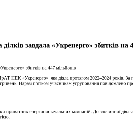
а ділків завдала «Укренерго» збитків на 
АТ НЕК «Укренерго», яка діяла протягом 2022–2024 років. За п
ривень. Наразі п’ятьом учасникам угруповання повідомлено про п
ки приватних енергопостачальних компаній. До злочинної діяльн
гією.