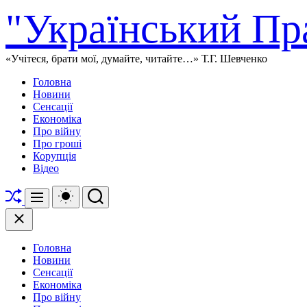
Перейти
"Український Пр
до
вмісту
«Учітеся, брати мої, думайте, читайте…» Т.Г. Шевченко
Головна
Новини
Сенсації
Економіка
Про війну
Про гроші
Корупція
Відео
Перетасувати
Перемикач
Пошук
Меню
кольорового
режиму
Закрити
Головна
Новини
Сенсації
Економіка
Про війну