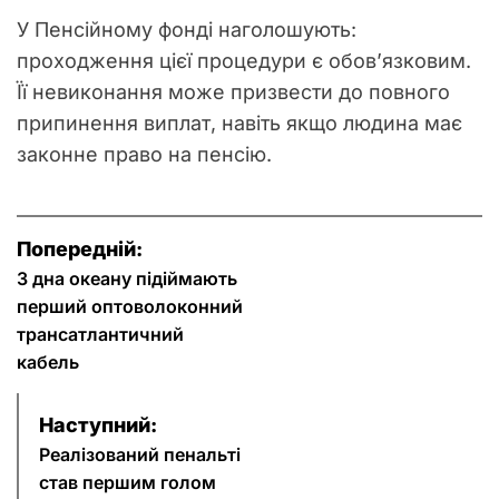
У Пенсійному фонді наголошують:
проходження цієї процедури є обов’язковим.
Її невиконання може призвести до повного
припинення виплат, навіть якщо людина має
законне право на пенсію.
Н
Попередній:
а
З дна океану підіймають
перший оптоволоконний
в
трансатлантичний
кабель
і
г
Наступний:
Реалізований пенальті
а
став першим голом