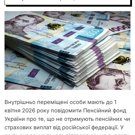
О
Р
О
В
О
Г
О
Р
Е
Ж
И
М
У
Внутрішньо переміщені особи мають до 1
квітня 2026 року повідомити Пенсійний фонд
України про те, що не отримують пенсійних чи
страхових виплат від російської федерації. У