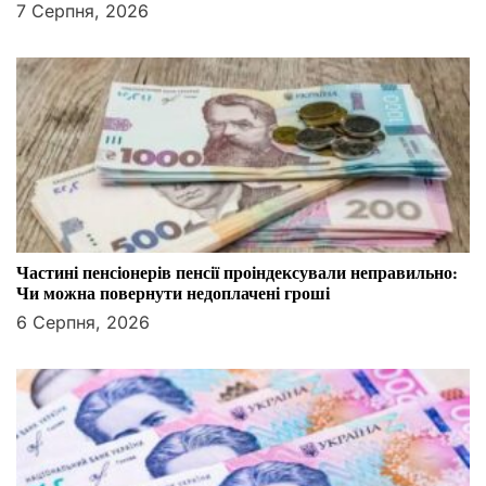
вантажі Чорним морем
7 Серпня, 2026
Частині пенсіонерів пенсії проіндексували неправильно:
Чи можна повернути недоплачені гроші
6 Серпня, 2026