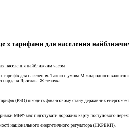
де з тарифами для населення найближчи
х тарифів для населення. Такою є умова Міжнародного валютног
ю нардепа Ярослава Железняка.
рифів (PSO) шкодить фінансовому стану державних енергокомпан
ідтримки МВФ має підготувати дорожню карту поступового перехо
ності національного енергетичного регулятора (НКРЕКП).