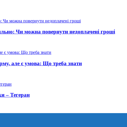
вильно: Чи можна повернути недоплачені гроші
рму, але є умова: Що треба знати
ки – Тегеран