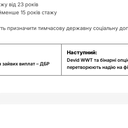
жу від 23 років
йменше 15 років стажу
ть призначити тимчасову державну соціальну до
Наступний:
Devid WWT та бінарні опц
н зайвих виплат – ДБР
перетворюють надію на фі