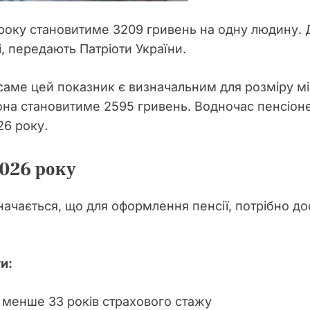
року становитиме 3209 гривень на одну людину. Дл
, передають Патріоти України.
саме цей показник є визначальним для розміру мі
на становитиме 2595 гривень. Водночас пенсіоне
26 року.
2026 року
начається, що для оформлення пенсії, потрібно дос
и:
е менше 33 років страхового стажу