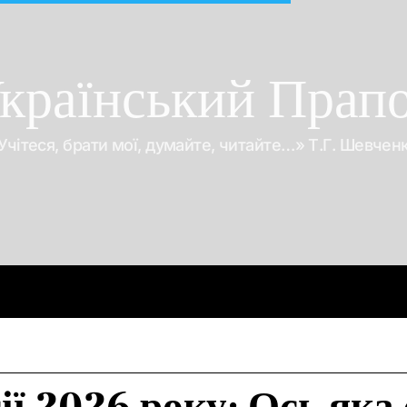
країнський Прап
Учітеся, брати мої, думайте, читайте…» Т.Г. Шевчен
Про війну
Про гроші
Корупція
Відео