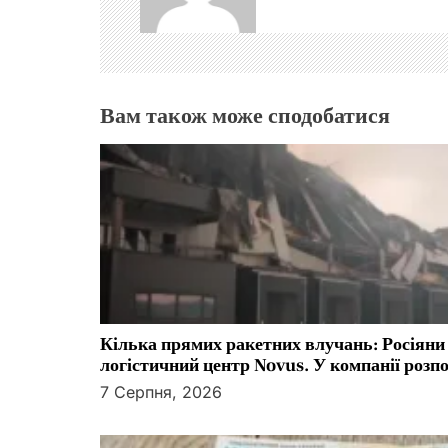
і
я
з
Вам також може сподобатися
а
п
и
с
і
Кілька прямих ракетних влучань: Росіяни
в
логістичний центр Novus. У компанії розп
мережа
7 Серпня, 2026