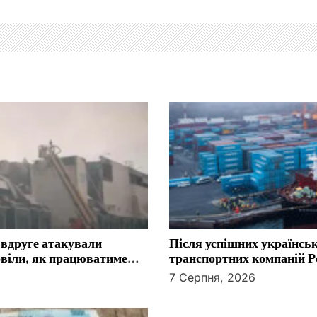
 вдруге атакували
Після успішних українськ
овіли, як працюватиме
транспортних компаній Ро
Чорним морем
7 Серпня, 2026