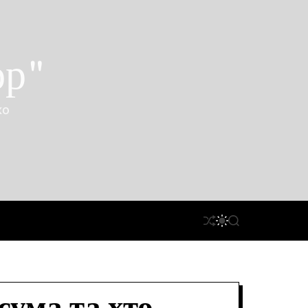
ор"
ко
П
П
П
Е
Е
О
Р
Р
Ш
Е
Е
У
Т
М
К
А
И
С
К
У
А