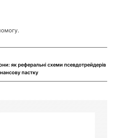
помогу.
іони: як реферальні схеми псевдотрейдерів
нансову пастку