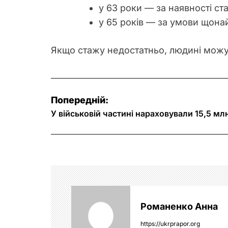
у 63 роки — за наявності ста
у 65 років — за умови щона
Якщо стажу недостатньо, людині можу
Н
Попередній:
а
У військовій частині нараховували 15,5 мл
в
і
г
а
Романенко Анна
ц
https://ukrprapor.org