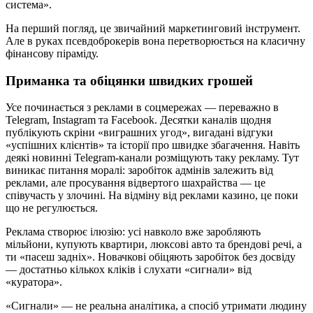
система».
На перший погляд, це звичайний маркетинговий інструмент.
Але в руках псевдоброкерів вона перетворюється на класичну
фінансову піраміду.
Приманка та обіцянки швидких грошей
Усе починається з реклами в соцмережах — переважно в
Telegram, Instagram та Facebook. Десятки каналів щодня
публікують скріни «виграшних угод», вигадані відгуки
«успішних клієнтів» та історії про швидке збагачення. Навіть
деякі новинні Telegram-канали розміщують таку рекламу. Тут
виникає питання моралі: заробіток адмінів залежить від
реклами, але просування відвертого шахрайства — це
співучасть у злочині. На відміну від реклами казино, це поки
що не регулюється.
Реклама створює ілюзію: усі навколо вже заробляють
мільйони, купують квартири, люксові авто та брендові речі, а
ти «пасеш задніх». Новачкові обіцяють заробіток без досвіду
— достатньо кількох кліків і слухати «сигнали» від
«куратора».
«Сигнали» — не реальна аналітика, а спосіб утримати людину