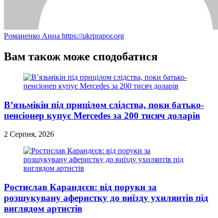
Романенко Анна
https://ukrprapor.org
Вам також може сподобатися
В’язьмікін під прицілом слідства, поки батько-
пенсіонер купує Mercedes за 200 тисяч доларів
2 Серпня, 2026
Ростислав Карандєєв: від поруки за
розшукувану аферистку до виїзду ухилянтів під
виглядом артистів