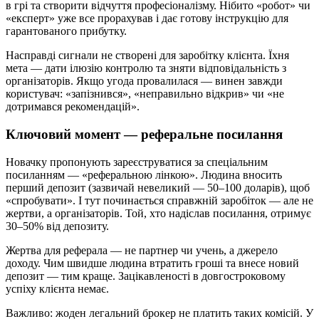
в грі та створити відчуття професіоналізму. Нібито «робот» чи
«експерт» уже все прорахував і дає готову інструкцію для
гарантованого прибутку.
Насправді сигнали не створені для заробітку клієнта. Їхня
мета — дати ілюзію контролю та зняти відповідальність з
організаторів. Якщо угода провалилася — винен завжди
користувач: «запізнився», «неправильно відкрив» чи «не
дотримався рекомендацій».
Ключовий момент — реферальне посилання
Новачку пропонують зареєструватися за спеціальним
посиланням — «реферальною лінкою». Людина вносить
перший депозит (зазвичай невеликий — 50–100 доларів), щоб
«спробувати». І тут починається справжній заробіток — але не
жертви, а організаторів. Той, хто надіслав посилання, отримує
30–50% від депозиту.
Жертва для реферала — не партнер чи учень, а джерело
доходу. Чим швидше людина втратить гроші та внесе новий
депозит — тим краще. Зацікавленості в довгостроковому
успіху клієнта немає.
Важливо: жоден легальний брокер не платить таких комісій. У