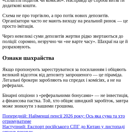
«сплатіть податок чи комісію». Насправді це спроба витягти
додаткові кошти.
Схема не про торгівлю, а про потік нових депозитів.
Організатори часто не мають виходу на реальний ринок — це
просто імітація.
Через невеликі суми депозитів жертви рідко звертаються до
поліції: соромно, незручно чи «не варте часу». Шахраї на це й
розраховують.
Ознаки шахрайства
Якщо пропонують зареєструватися за посиланням і обіцяють
великий відсоток від депозиту запрошеного — це піраміда.
Легальні брокери заробляють на спредах і комісіях, а не на
рефералах.
Бінарні опціони з «реферальними бонусами» — не інвестиція,
а фінансова пастка. Той, хто обіцяє швидкий заробіток, завтра
може зникнути з вашими грошима.
Навігація
Попередній:
Найменші пенсії 2026 року: Ось яка сума та хто
отримуватиме
записів
Наступний:
Експорт російського СПГ до Китаю у листопаді
сягнув рекорду