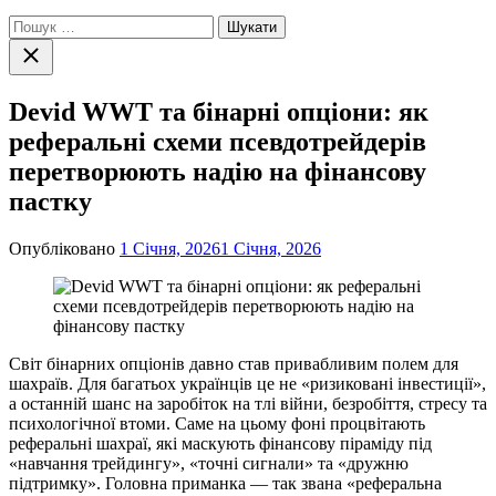
Пошук:
Закрити
пошук
Devid WWT та бінарні опціони: як
реферальні схеми псевдотрейдерів
перетворюють надію на фінансову
пастку
Опубліковано
1 Січня, 2026
1 Січня, 2026
Світ бінарних опціонів давно став привабливим полем для
шахраїв. Для багатьох українців це не «ризиковані інвестиції»,
а останній шанс на заробіток на тлі війни, безробіття, стресу та
психологічної втоми. Саме на цьому фоні процвітають
реферальні шахраї, які маскують фінансову піраміду під
«навчання трейдингу», «точні сигнали» та «дружню
підтримку». Головна приманка — так звана «реферальна