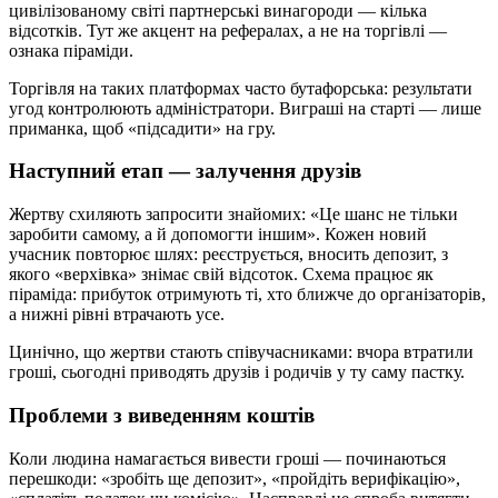
цивілізованому світі партнерські винагороди — кілька
відсотків. Тут же акцент на рефералах, а не на торгівлі —
ознака піраміди.
Торгівля на таких платформах часто бутафорська: результати
угод контролюють адміністратори. Виграші на старті — лише
приманка, щоб «підсадити» на гру.
Наступний етап — залучення друзів
Жертву схиляють запросити знайомих: «Це шанс не тільки
заробити самому, а й допомогти іншим». Кожен новий
учасник повторює шлях: реєструється, вносить депозит, з
якого «верхівка» знімає свій відсоток. Схема працює як
піраміда: прибуток отримують ті, хто ближче до організаторів,
а нижні рівні втрачають усе.
Цинічно, що жертви стають співучасниками: вчора втратили
гроші, сьогодні приводять друзів і родичів у ту саму пастку.
Проблеми з виведенням коштів
Коли людина намагається вивести гроші — починаються
перешкоди: «зробіть ще депозит», «пройдіть верифікацію»,