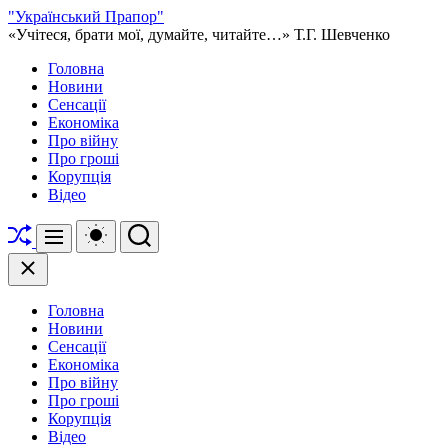
Перейти
"Український Прапор"
до
«Учітеся, брати мої, думайте, читайте…» Т.Г. Шевченко
вмісту
Головна
Новини
Сенсації
Економіка
Про війну
Про гроші
Корупція
Відео
Перетасувати
Перемикач
Пошук
Меню
кольорового
режиму
Закрити
Головна
Новини
Сенсації
Економіка
Про війну
Про гроші
Корупція
Відео