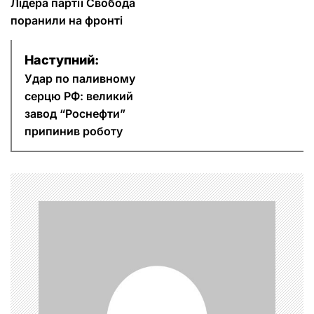
а
Лідера партії Свобода
поранили на фронті
в
Наступний:
і
Удар по паливному
г
серцю РФ: великий
завод “Роснефти”
а
припинив роботу
ц
і
я
з
а
п