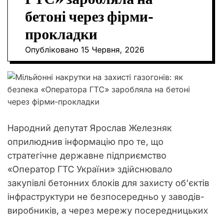
О
бетоні через фірми-
Р
О
прокладки
В
О
Опубліковано
15 Червня, 2026
Г
О
Р
Е
Ж
И
М
У
Народний депутат Ярослав Железняк
оприлюднив інформацію про те, що
стратегічне державне підприємство
«Оператор ГТС України» здійснювало
закупівлі бетонних блоків для захисту об’єктів
інфраструктури не безпосередньо у заводів-
виробників, а через мережу посередницьких