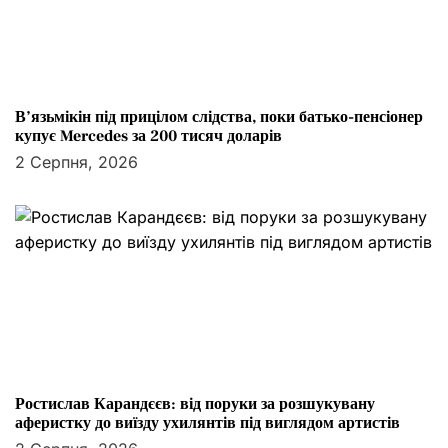
В’язьмікін під прицілом слідства, поки батько-пенсіонер
купує Mercedes за 200 тисяч доларів
2 Серпня, 2026
Ростислав Карандєєв: від поруки за розшукувану
аферистку до виїзду ухилянтів під виглядом артистів