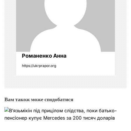
и
с
і
в
Романенко Анна
https://ukrprapor.org
Вам також може сподобатися