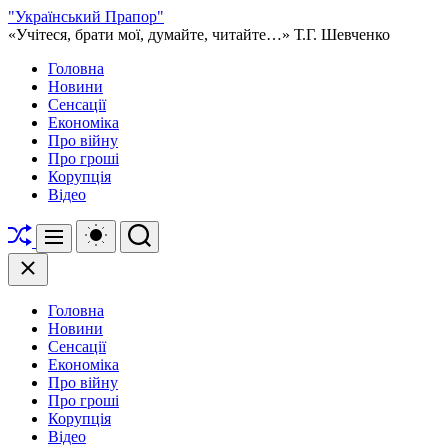
Перейти
"Український Прапор"
до
«Учітеся, брати мої, думайте, читайте…» Т.Г. Шевченко
вмісту
Головна
Новини
Сенсації
Економіка
Про війну
Про гроші
Корупція
Відео
Перетасувати
Перемикач
Пошук
Меню
кольорового
режиму
Закрити
Головна
Новини
Сенсації
Економіка
Про війну
Про гроші
Корупція
Відео