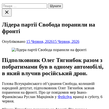
Пошук:
Закрити
пошук
Лідера партії Свобода поранили на
фронті
Опубліковано
15 Червня, 2026
15 Червня, 2026
Підполковник Олег Тягнибок разом з
побратимами був в одному автомобілі,
в який влучив російський дрон.
Голова Всеукраїнського об’єднання Свобода, колишній
народний депутат, підполковник Олег Тягнибок зазнав
поранення на фронті. Про це повідомив мер Івано-
Франківська Руслан Марцінків у
Фейсбук
вранці в суботу, 6
червня.