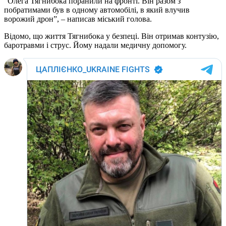
“Олега Тягнибока поранили на фронті. Він разом з
побратимами був в одному автомобілі, в який влучив
ворожий дрон”, – написав міський голова.
Відомо, що життя Тягнибока у безпеці. Він отримав контузію,
баротравми і струс. Йому надали медичну допомогу.