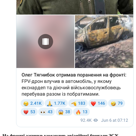
На фронті загинув командир авіаційної бригади ЗСУ