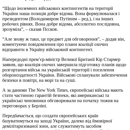
“Щодо іноземних військових контингентів на території
України наша позиція добре відома. Вона формулювалася і
президентом (Володимиром Путіним – ред.), і на інших
робочих рівнях. Вона добре відома, абсолютно послідовна,
зрозуміла”, – сказав Пєсков.
“Але знову ж таки, це предмет для обговорення”, – додав він,
коментуючи повідомлення про плани коаліції охочих
відправити в Україну військовий контингент.
Напередодні прем’єр-міністр Великої Британії Кір Стармер
заявив, що коаліція охочих завершила підготовку планів щодо
розгортання військ на українській території і посилення
обороноздатності України. Військові спланували забезпечення
безпеки в повітрі, на морі та на суші.
А за даними The New York Times, європейські війська мають
стати частиною гарантій безпеки, які американські та
українські чиновники обговорювали на початку тижня на
переговорах у Берліні.
Передбачається, що солдати європейських країн
базуватимуться на заході України, далеко від ймовірної
демілітаризованої зони, але служитимуть засобом