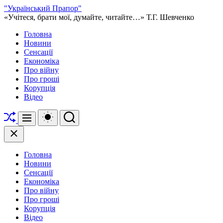
Перейти
"Український Прапор"
до
«Учітеся, брати мої, думайте, читайте…» Т.Г. Шевченко
вмісту
Головна
Новини
Сенсації
Економіка
Про війну
Про гроші
Корупція
Відео
Перетасувати
Перемикач
Пошук
Меню
кольорового
режиму
Закрити
Головна
Новини
Сенсації
Економіка
Про війну
Про гроші
Корупція
Відео