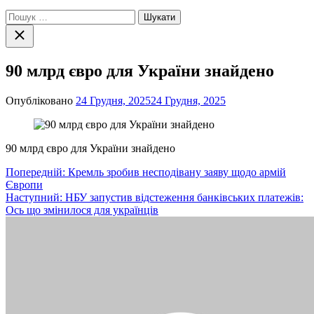
Пошук:
Закрити
пошук
90 млрд євро для України знайдено
Опубліковано
24 Грудня, 2025
24 Грудня, 2025
90 млрд євро для України знайдено
Навігація
Попередній:
Кремль зробив несподівану заяву щодо армій
Європи
записів
Наступний:
НБУ запустив відстеження банківських платежів:
Ось що змінилося для українців