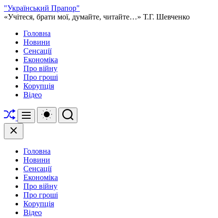
Перейти
"Український Прапор"
до
«Учітеся, брати мої, думайте, читайте…» Т.Г. Шевченко
вмісту
Головна
Новини
Сенсації
Економіка
Про війну
Про гроші
Корупція
Відео
Перетасувати
Перемикач
Пошук
Меню
кольорового
режиму
Закрити
Головна
Новини
Сенсації
Економіка
Про війну
Про гроші
Корупція
Відео