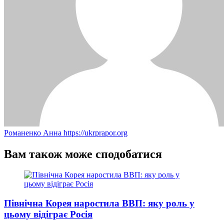
Романенко Анна
https://ukrprapor.org
Вам також може сподобатися
Північна Корея наростила ВВП: яку роль у
цьому відіграє Росія