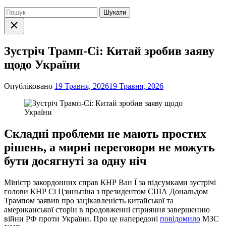
Пошук:
Закрити
пошук
Зустріч Трамп-Сі: Китай зробив заяву
щодо України
Опубліковано
19 Травня, 2026
19 Травня, 2026
Складні проблеми не мають простих
рішень, а мирні переговори не можуть
бути досягнуті за одну ніч
Міністр закордонних справ КНР Ван Ї за підсумками зустрічі
голови КНР Сі Цзиньпіна з президентом США Дональдом
Трампом заявив про зацікавленість китайської та
американської сторін в продовженні сприяння завершенню
війни РФ проти України. Про це напередоні
повідомило
МЗС