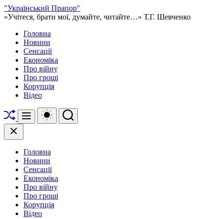
Перейти
"Український Прапор"
до
«Учітеся, брати мої, думайте, читайте…» Т.Г. Шевченко
вмісту
Головна
Новини
Сенсації
Економіка
Про війну
Про гроші
Корупція
Відео
Перетасувати
Перемикач
Пошук
Меню
кольорового
режиму
Закрити
Головна
Новини
Сенсації
Економіка
Про війну
Про гроші
Корупція
Відео