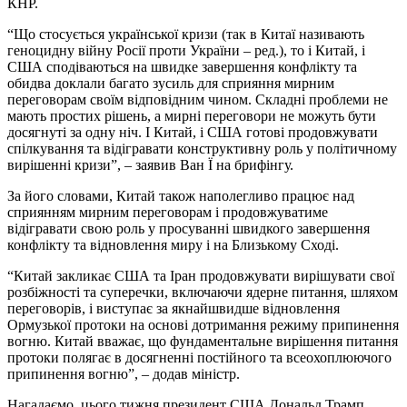
КНР.
“Що стосується української кризи (так в Китаї називають
геноцидну війну Росії проти України – ред.), то і Китай, і
США сподіваються на швидке завершення конфлікту та
обидва доклали багато зусиль для сприяння мирним
переговорам своїм відповідним чином. Складні проблеми не
мають простих рішень, а мирні переговори не можуть бути
досягнуті за одну ніч. І Китай, і США готові продовжувати
спілкування та відігравати конструктивну роль у політичному
вирішенні кризи”, – заявив Ван Ї на брифінгу.
За його словами, Китай також наполегливо працює над
сприянням мирним переговорам і продовжуватиме
відігравати свою роль у просуванні швидкого завершення
конфлікту та відновлення миру і на Близькому Сході.
“Китай закликає США та Іран продовжувати вирішувати свої
розбіжності та суперечки, включаючи ядерне питання, шляхом
переговорів, і виступає за якнайшвидше відновлення
Ормузької протоки на основі дотримання режиму припинення
вогню. Китай вважає, що фундаментальне вирішення питання
протоки полягає в досягненні постійного та всеохоплюючого
припинення вогню”, – додав міністр.
Нагадаємо, цього тижня президент США Дональд Трамп