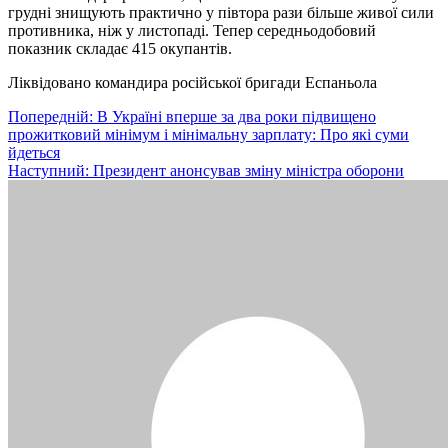
грудні знищують практично у півтора рази більше живої сили
противника, ніж у листопаді. Тепер середньодобовий
показник складає 415 окупантів.
Ліквідовано командира російської бригади Еспаньола
Навігація
Попередній:
В Україні вперше за два роки підвищено
прожитковий мінімум і мінімальну зарплату: Про які суми
записів
йдеться
Наступний:
Президент анонсував зміну міністра оборони