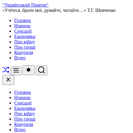
Перейти
"Український Прапор"
до
«Учітеся, брати мої, думайте, читайте…» Т.Г. Шевченко
вмісту
Головна
Новини
Сенсації
Економіка
Про війну
Про гроші
Корупція
Відео
Перетасувати
Перемикач
Пошук
Меню
кольорового
режиму
Закрити
Головна
Новини
Сенсації
Економіка
Про війну
Про гроші
Корупція
Відео