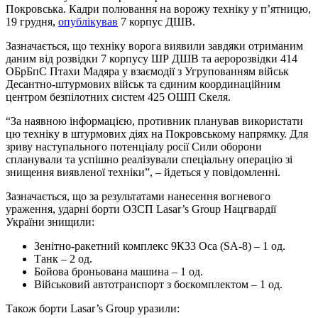
Покровська. Кадри полювання на ворожу техніку у п’ятницю,
19 грудня,
опублікував
7 корпус ДШВ.
Зазначається, що техніку ворога виявили завдяки отриманим
даним від розвідки 7 корпусу ШР ДШВ та аеророзвідки 414
ОБрБпС Птахи Мадяра у взаємодії з Угрупованням військ
Десантно-штурмових військ та єдиним координаційним
центром безпілотних систем 425 ОШП Скеля.
“За наявною інформацією, противник планував використати
цю техніку в штурмових діях на Покровському напрямку. Для
зриву наступального потенціалу росії Сили оборони
спланували та успішно реалізували спеціальну операцію зі
знищення виявленої техніки”, – йдеться у повідомленні.
Зазначається, що за результатами нанесення вогневого
ураження, ударні борти ОЗСП Lasar’s Group Нацгвардії
України знищили:
Зенітно-ракетний комплекс 9К33 Оса (SA-8) – 1 од.
Танк – 2 од.
Бойова броньована машина – 1 од.
Військовий автотранспорт з боєкомплектом – 1 од.
Також борти Lasar’s Group уразили: