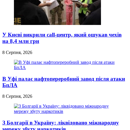
У Києві викрили call-центр, який ошукав чехів
на 8,4 млн грн
8 Серпня, 2026
В Уфі палає нафтопереробний завод після атаки
БпЛА
8 Серпня, 2026
З Болгарії в Україну: ліквідовано міжнародну
мережу збуту наркотиків