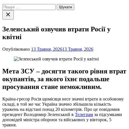
Пошук:
Закрити
пошук
Зеленський озвучив втрати Росії у
квітні
Опубліковано
13 Травня, 2026
13 Травня, 2026
Мета ЗСУ – досягти такого рівня втрат
окупантів, за якого їхнє подальше
просування стане неможливим.
Країна-гресор Росія щомісяця несе значні втрати в особовому
складі, в той же час Україна значно збільшила кількість
уражень на відстані понад 20 кілометрів. Про це повідомив
президент Володимир Зеленський в
Телеграм
за підсумками
доповідей міністра оборони та військових у вівторок, 5
травня.