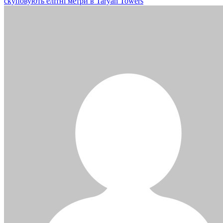
скуповують елітні метри в Taryan Towers