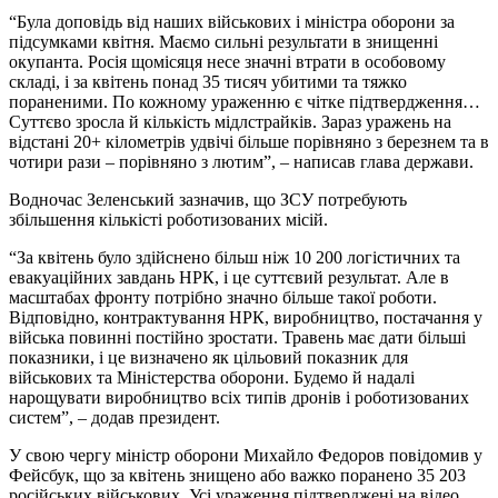
“Була доповідь від наших військових і міністра оборони за
підсумками квітня. Маємо сильні результати в знищенні
окупанта. Росія щомісяця несе значні втрати в особовому
складі, і за квітень понад 35 тисяч убитими та тяжко
пораненими. По кожному ураженню є чітке підтвердження…
Суттєво зросла й кількість мідлстрайків. Зараз уражень на
відстані 20+ кілометрів удвічі більше порівняно з березнем та в
чотири рази – порівняно з лютим”, – написав глава держави.
Водночас Зеленський зазначив, що ЗСУ потребують
збільшення кількісті роботизованих місій.
“За квітень було здійснено більш ніж 10 200 логістичних та
евакуаційних завдань НРК, і це суттєвий результат. Але в
масштабах фронту потрібно значно більше такої роботи.
Відповідно, контрактування НРК, виробництво, постачання у
війська повинні постійно зростати. Травень має дати більші
показники, і це визначено як цільовий показник для
військових та Міністерства оборони. Будемо й надалі
нарощувати виробництво всіх типів дронів і роботизованих
систем”, – додав президент.
У свою чергу міністр оборони Михайло Федоров повідомив у
Фейсбук, що за квітень знищено або важко поранено 35 203
російських військових. Усі ураження підтверджені на відео.