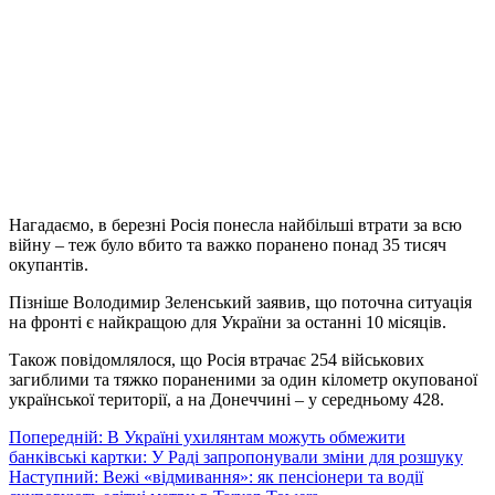
Нагадаємо, в березні Росія понесла найбільші втрати за всю
війну – теж було вбито та важко поранено понад 35 тисяч
окупантів.
Пізніше Володимир Зеленський заявив, що поточна ситуація
на фронті є найкращою для України за останні 10 місяців.
Також повідомлялося, що Росія втрачає 254 військових
загиблими та тяжко пораненими за один кілометр окупованої
української території, а на Донеччині – у середньому 428.
Навігація
Попередній:
В Україні ухилянтам можуть обмежити
банківські картки: У Раді запропонували зміни для розшуку
записів
Наступний:
Вежі «відмивання»: як пенсіонери та водії