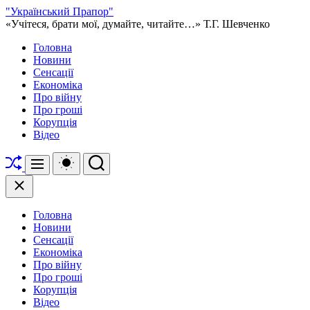
Перейти
"Український Прапор"
до
«Учітеся, брати мої, думайте, читайте…» Т.Г. Шевченко
вмісту
Головна
Новини
Сенсації
Економіка
Про війну
Про гроші
Корупція
Відео
Перетасувати
Перемикач
Пошук
Меню
кольорового
режиму
Закрити
Головна
Новини
Сенсації
Економіка
Про війну
Про гроші
Корупція
Відео