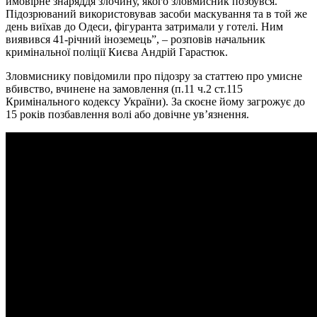
ймовірне знаряддя злочину, якого зловмисник позбувся.
Підозрюваний використовував засоби маскування та в той же
день виїхав до Одеси, фігуранта затримали у готелі. Ним
виявився 41-річний іноземець”, – розповів начальник
кримінальної поліції Києва Андрій Гарастюк.
Зловмиснику повідомили про підозру за статтею про умисне
вбивство, вчинене на замовлення (п.11 ч.2 ст.115
Кримінального кодексу України). За скоєне йому загрожує до
15 років позбавлення волі або довічне ув’язнення.