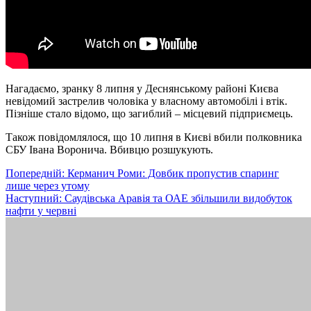
Нагадаємо, зранку 8 липня у Деснянському районі Києва
невідомий застрелив чоловіка у власному автомобілі і втік.
Пізніше стало відомо, що загиблий – місцевий підприємець.
Також повідомлялося, що 10 липня в Києві вбили полковника
СБУ Івана Воронича. Вбивцю розшукують.
Навігація
Попередній:
Керманич Роми: Довбик пропустив спаринг
лише через утому
записів
Наступний:
Саудівська Аравія та ОАЕ збільшили видобуток
нафти у червні