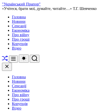
Перейти
"Український Прапор"
до
«Учітеся, брати мої, думайте, читайте…» Т.Г. Шевченко
вмісту
Головна
Новини
Сенсації
Економіка
Про війну
Про гроші
Корупція
Відео
Перетасувати
Перемикач
Пошук
Меню
кольорового
режиму
Закрити
Головна
Новини
Сенсації
Економіка
Про війну
Про гроші
Корупція
Відео