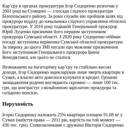
Кар’єру в органах прокуратури Ігор Сидоренко розпочав у
2001 році на Сумщині — з посади слідчого прокуратури
Білопільського району. За роки служби він пройшов шлях від
прокурора відділу до начальника слідчого управління обласної
прокуратури. У 2016 році тодішній Генеральний прокурор
Юрій Луценко призначив його першим заступником
прокурора Сумської області. З 2020 року Сидоренко обіймає
посаду заступника керівника Сумської обласної прокуратури.
За півроку до цього ЗМІ писали про можливе призначення
його заступником Генерального прокурора Ірини
Венедіктової, але цього не сталося.
Незважаючи на багаторічну кар’єру та стабільно високі
доходи, Ігор Сидоренко задекларував лише чверть квартири в
Сумах, а власне авто довелося купувати в кредит. Грошові
заощадження родини виглядають скромно — лише 100 тис.
грн, що контрастує з мільйонною зарплатою прокурора та
солідною пенсією.
Нерухомість
Ігорю Сидоренку належить 25% квартири площею 91,08 м² у
Сумах (набуття права — 2011 рік, вартість на той момент —
436 тис. грн). Співвласниками є дружина Вікторія Сидоренко