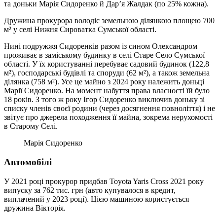
та доньки Марія Сидоренко й Дар’я Жалдак (по 25% кожна).
Дружина прокурора володіє земельною ділянкою площею 700
м² у селі Нижня Сироватка Сумської області.
Нині подружжя Сидоренків разом із сином Олександром
проживає в заміському будинку в селі Старе Село Сумської
області. У їх користуванні перебуває садовий будинок (122,8
м²), господарські будівлі та споруди (62 м²), а також земельна
ділянка (758 м²). Усе це майно з 2024 року належить доньці
Марії Сидоренко. На момент набуття права власності їй було
18 років. З того ж року Ігор Сидоренко виключив доньку зі
списку членів своєї родини (через досягнення повноліття) і не
звітує про джерела походження її майна, зокрема нерухомості
в Старому Селі.
Марія Сидоренко
Автомобілі
У 2021 році прокурор придбав Toyota Yaris Cross 2021 року
випуску за 762 тис. грн (авто купувалося в кредит,
виплачений у 2023 році). Цією машиною користується
дружина Вікторія.