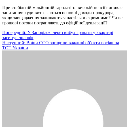
При стабільній мільйонній зарплаті та високій пенсії виникає
запитання: куди витрачаються основні доходи прокурора,
якщо заощадження залишаються настільки скромними? Чи всі
грошові потоки потрапляють до офіційної декларації?
Навігація
Попередній:
У Запоріжжі через вибух гранати у квартирі
загинув чоловік
записів
Наступний:
Воїни ССО знищили важливі об’єкти росіян на
ТОТ України