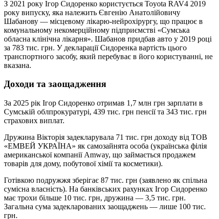
З 2021 року Ігор Сидоренко користується Toyota RAV4 2019
року випуску, яка належить Євгенію Анатолійовичу
Шабанову — місцевому лікарю-нейрохірургу, що працює в
комунальному некомерційному підприємстві «Сумська
обласна клінічна лікарня». Шабанов придбав авто у 2019 році
за 783 тис. грн. У декларації Сидоренка вартість цього
транспортного засобу, який перебуває в його користуванні, не
вказана.
Доходи та заощадження
За 2025 рік Ігор Сидоренко отримав 1,7 млн грн зарплати в
Сумській облпрокуратурі, 439 тис. грн пенсії та 343 тис. грн
страхових виплат.
Дружина Вікторія задекларувала 71 тис. грн доходу від ТОВ
«ЕМВЕЙ УКРАЇНА» як самозайнята особа (українська філія
американської компанії Amway, що займається продажем
товарів для дому, побутової хімії та косметики).
Готівкою подружжя зберігає 87 тис. грн (заявлено як спільна
сумісна власність). На банківських рахунках Ігор Сидоренко
має трохи більше 10 тис. грн, дружина — 3,5 тис. грн.
Загальна сума задекларованих заощаджень — лише 100 тис.
грн.