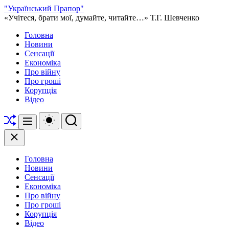
Перейти
"Український Прапор"
до
«Учітеся, брати мої, думайте, читайте…» Т.Г. Шевченко
вмісту
Головна
Новини
Сенсації
Економіка
Про війну
Про гроші
Корупція
Відео
Перетасувати
Перемикач
Пошук
Меню
кольорового
режиму
Закрити
Головна
Новини
Сенсації
Економіка
Про війну
Про гроші
Корупція
Відео