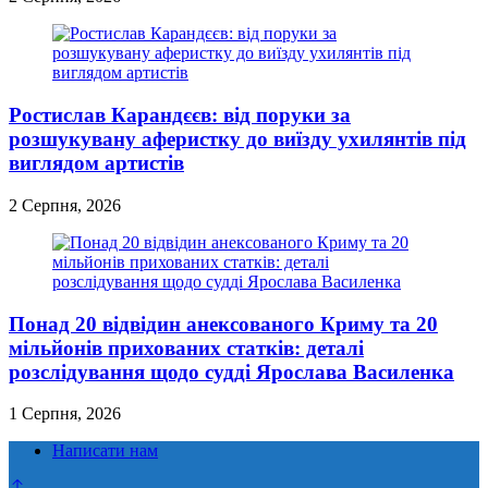
Ростислав Карандєєв: від поруки за
розшукувану аферистку до виїзду ухилянтів під
виглядом артистів
2 Серпня, 2026
Понад 20 відвідин анексованого Криму та 20
мільйонів прихованих статків: деталі
розслідування щодо судді Ярослава Василенка
1 Серпня, 2026
Написати нам
Прокрутка