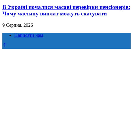
В Україні почалися масові перевірки пенсіонерів:
Чому частину виплат можуть скасувати
9 Серпня, 2026
Написати нам
Прокрутка
до
верху