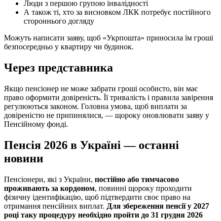
Люди з першою групою інвалідності
А також ті, хто за висновком ЛКК потребує постійного
стороннього догляду
Можуть написати заяву, щоб «Укрпошта» приносила їм гроші
безпосередньо у квартиру чи будинок.
Через представника
Якщо пенсіонер не може забрати гроші особисто, він має
право оформити довіреність. Її тривалість і правила завірення
регулюються законом. Головна умова, щоб виплати за
довіреністю не припинялися, — щороку оновлювати заяву у
Пенсійному фонді.
Пенсія 2026 в Україні — останні
новини
Пенсіонери, які з України,
постійно або тимчасово
проживають за кордоном
, повинні щороку проходити
фізичну ідентифікацію, щоб підтвердити своє право на
отримання пенсійних виплат.
Для збереження пенсії у 2027
році таку процедуру необхідно пройти до 31 грудня 2026