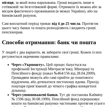
місяця
, за який вона нарахована. Гроші видають лише в
готівковій чи безготівковій формі. Отримати їх можна або за
місцем фактичного проживання (в межах України), або на
банківський рахунок.
Сам виплатний період триває
від 4 до 25 числа
. Протягом
цього часу банки та пошта розподіляють і видають гроші
пенсіонерам.
Способи отримання: банк чи пошта
У людей є два варіанти, як забирати свої гроші. Кожен із них
регулюється окремими правилами:
Через «Укрпошту».
Цей процес базується на
профільній Інструкції Мінтрасзв’язку, Мінпраці та
Пенсійного фонду (наказ №464/156 від 28.04.2009).
Громадяни можуть або самі прийти до поштового
відділення, або дочекатися листоношу вдома. Прихід
поштаря прив’язаний до чіткого графіка конкретної
дільниці.
Через уповноважені банки.
Тут діє постанова Кабміну
№ 1596 (від 30.08.1999). Пенсійний фонд перераховує
кошти на банківські рахунки частинами протягом усього