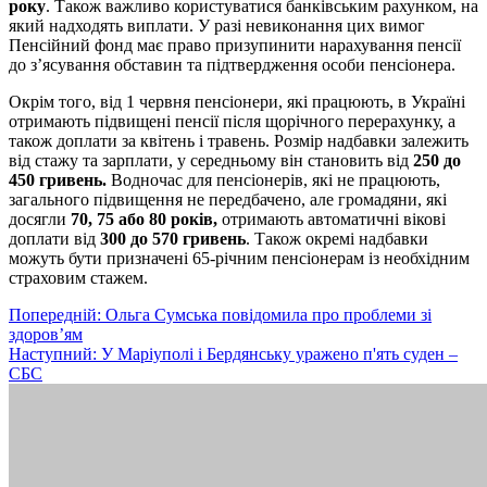
року
. Також важливо користуватися банківським рахунком, на
який надходять виплати. У разі невиконання цих вимог
Пенсійний фонд має право призупинити нарахування пенсії
до з’ясування обставин та підтвердження особи пенсіонера.
Окрім того, від 1 червня пенсіонери, які працюють, в Україні
отримають підвищені пенсії після щорічного перерахунку, а
також доплати за квітень і травень. Розмір надбавки залежить
від стажу та зарплати, у середньому він становить від
250 до
450 гривень.
Водночас для пенсіонерів, які не працюють,
загального підвищення не передбачено, але громадяни, які
досягли
70, 75 або 80 років,
отримають автоматичні вікові
доплати від
300 до 570 гривень
. Також окремі надбавки
можуть бути призначені 65-річним пенсіонерам із необхідним
страховим стажем.
Навігація
Попередній:
Ольга Сумська повідомила про проблеми зі
здоров’ям
записів
Наступний:
У Маріуполі і Бердянську уражено п'ять суден –
СБС