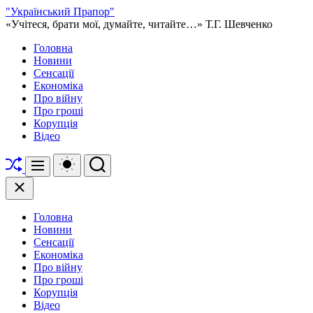
Перейти
"Український Прапор"
до
«Учітеся, брати мої, думайте, читайте…» Т.Г. Шевченко
вмісту
Головна
Новини
Сенсації
Економіка
Про війну
Про гроші
Корупція
Відео
Перетасувати
Перемикач
Пошук
Меню
кольорового
режиму
Закрити
Головна
Новини
Сенсації
Економіка
Про війну
Про гроші
Корупція
Відео