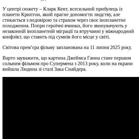
У центрі сюжету – Кларк Кент, всесильний прибулець із
планети Криптон, який прагне допомогти людству, але
стикається з недовірою та страхом через своє інопланетне
походження. Попри героїчні вчинки, його звинувачують у
незаконній інопланетній міграції та втручанні у міжнародний
конфлікт, що ставить під сумнів його місце у світі.
Світова прем’єра фільму запланована на 11 липня 2025 року.
Варто зауважити, що картина Джеймса Ганна стане першим
сольним фільмом про Супермена з 2013 року, коли на екрани
вийшла Людина зі сталі Зака Снайдера.