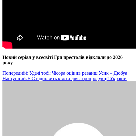
Новий серіал у всесвіті Гри престолів відклали до 2026
року
Навігація
Попередній:
Удачі тобі: Чісора оцінив реванш Усик – Дюбуа
Наступний:
ЄС відновить квоти для агропродукції України
записів