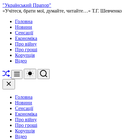
Перейти
"Український Прапор"
до
«Учітеся, брати мої, думайте, читайте…» Т.Г. Шевченко
вмісту
Головна
Новини
Сенсації
Економіка
Про війну
Про гроші
Корупція
Відео
Перетасувати
Перемикач
Пошук
Меню
кольорового
режиму
Закрити
Головна
Новини
Сенсації
Економіка
Про війну
Про гроші
Корупція
Відео