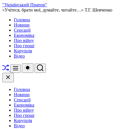
Перейти
"Український Прапор"
до
«Учітеся, брати мої, думайте, читайте…» Т.Г. Шевченко
вмісту
Головна
Новини
Сенсації
Економіка
Про війну
Про гроші
Корупція
Відео
Перетасувати
Перемикач
Пошук
Меню
кольорового
режиму
Закрити
Головна
Новини
Сенсації
Економіка
Про війну
Про гроші
Корупція
Відео