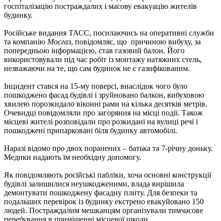
госпіталізацію постраждалих і масову евакуацію жителів
будинку.
Російське видання ТАСС, посилаючись на оперативні служби
та компанію
Мосгаз
, повідомляє, що причиною вибуху, за
попередньою інформацією, став газовий балон. Його
використовували під час робіт із монтажу натяжних стель,
незважаючи на те, що сам будинок не є газифікованим.
Інцидент стався на 15-му поверсі, внаслідок чого було
пошкоджено фасад будівлі і зруйновано балкон, вибуховою
хвилею порозкидало віконні рами на кілька десятків метрів.
Очевидці повідомляли про загоряння на місці події. Також
місцеві жителі розповідали про розкидані на вулиці речі і
пошкоджені припарковані біля будинку автомобілі.
Наразі відомо про двох поранених – батька та 7-річну доньку.
Медики надають їм необхідну допомогу.
Як повідомляють російські пабліки, хоча основні конструкції
будівлі залишилися неушкодженими, влада вирішила
демонтувати пошкоджену фасадну плиту. Для безпеки та
подальших перевірок із будинку екстрено евакуйовано 150
людей. Постраждалим мешканцям організували тимчасове
перебування в приміщенні місцевої школи.