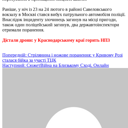
Раніше, у ніч із 23 на 24 лютого в районі Савеловського
вокзалу в Москві стався вибух патрульного автомобіля поліції.
Внаслідок інциденту злочинець загинув на місці пригоди,
також один поліцейський загинув, два державтоінспектори
отримали поранення.
Дістали дрони: у Краснодарському краї горить НПЗ
Навігація
Попередній:
Стрілянина і ножове поранення: у Кривому Розі
сталася бійка за участі ТЦК
записів
Наступний:
СюжетВійна на Близькому Сході. Онлайн