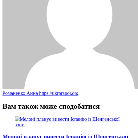
Романенко Анна
https://ukrprapor.org
Вам також може сподобатися
Мелоні планує вивести Іспанію із Шенгенської