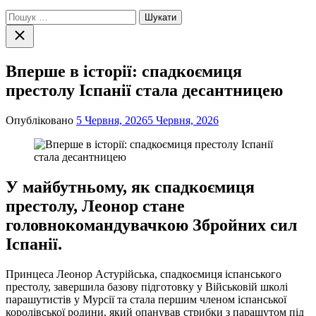
Пошук:
Закрити
пошук
Вперше в історії: спадкоємиця
престолу Іспанії стала десантницею
Опубліковано
5 Червня, 2026
5 Червня, 2026
У майбутньому, як спадкоємиця
престолу, Леонор стане
головнокомандувачкою Збройних сил
Іспанії.
Принцеса Леонор Астурійська, спадкоємиця іспанського
престолу, завершила базову підготовку у Військовій школі
парашутистів у Мурсії та стала першим членом іспанської
королівської родини, який опанував стрибки з парашутом під