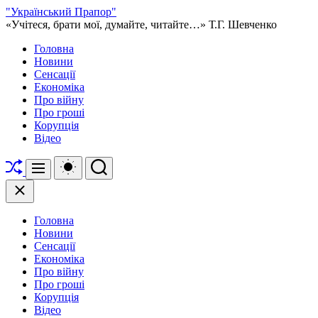
Перейти
"Український Прапор"
до
«Учітеся, брати мої, думайте, читайте…» Т.Г. Шевченко
вмісту
Головна
Новини
Сенсації
Економіка
Про війну
Про гроші
Корупція
Відео
Перетасувати
Перемикач
Пошук
Меню
кольорового
режиму
Закрити
Головна
Новини
Сенсації
Економіка
Про війну
Про гроші
Корупція
Відео