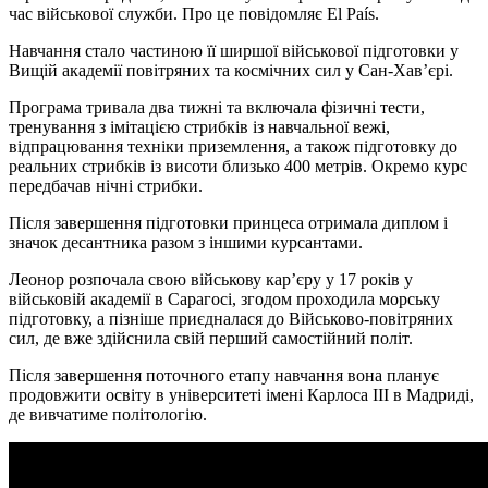
час військової служби. Про це повідомляє El País.
Навчання стало частиною її ширшої військової підготовки у
Вищій академії повітряних та космічних сил у Сан-Хав’єрі.
Програма тривала два тижні та включала фізичні тести,
тренування з імітацією стрибків із навчальної вежі,
відпрацювання техніки приземлення, а також підготовку до
реальних стрибків із висоти близько 400 метрів. Окремо курс
передбачав нічні стрибки.
Після завершення підготовки принцеса отримала диплом і
значок десантника разом з іншими курсантами.
Леонор розпочала свою військову кар’єру у 17 років у
військовій академії в Сарагосі, згодом проходила морську
підготовку, а пізніше приєдналася до Військово-повітряних
сил, де вже здійснила свій перший самостійний політ.
Після завершення поточного етапу навчання вона планує
продовжити освіту в університеті імені Карлоса III в Мадриді,
де вивчатиме політологію.