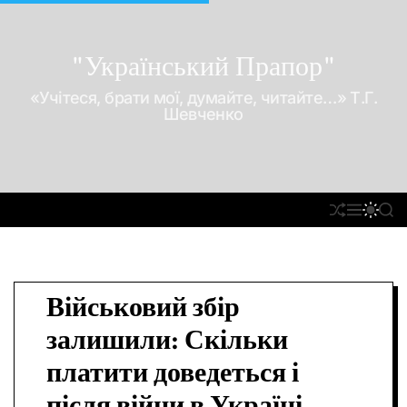
П
е
р
"Український Прапор"
е
«Учітеся, брати мої, думайте, читайте…» Т.Г.
й
Шевченко
т
и
д
о
П
М
П
П
в
Е
Е
Е
О
м
Р
Н
Р
Ш
Е
Ю
Е
У
і
Т
М
К
с
А
И
Військовий збір
т
С
К
У
А
у
залишили: Скільки
В
Ч
А
К
платити доведеться і
Т
О
И
Л
після війни в Україні
Ь