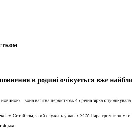
істком
повнення в родині очікується вже найбл
 новиною – вона вагітна первістком. 45-річна зірка опублікувал
ексієм Ситайлом, який служить у лавах ЗСУ. Пара тримає знімки
твіцька.