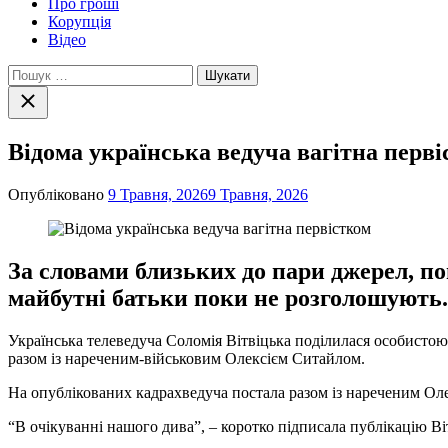
Про гроші
Корупція
Відео
Пошук:
Закрити
пошук
Відома українська ведуча вагітна перв
Опубліковано
9 Травня, 2026
9 Травня, 2026
За словами близьких до пари джерел, по
майбутні батьки поки не розголошують.
Українська телеведуча Соломія Вітвіцька поділилася особистою
разом із нареченим-військовим Олексієм Ситайлом.
На опублікованих кадрахведуча постала разом із нареченим Ол
“В очікуванні нашого дива”, – коротко підписала публікацію Ві