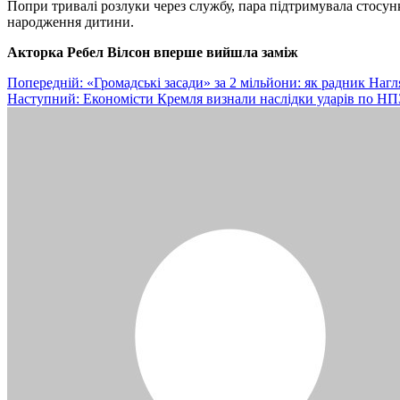
Попри тривалі розлуки через службу, пара підтримувала стосун
народження дитини.
Акторка Ребел Вілсон вперше вийшла заміж
Навігація
Попередній:
«Громадські засади» за 2 мільйони: як радник Наг
Наступний:
Економісти Кремля визнали наслідки ударів по НПЗ
записів