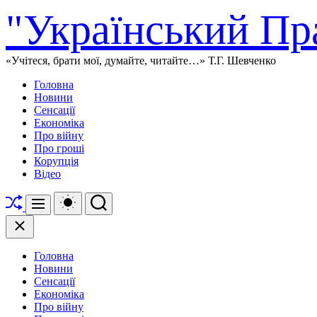
Перейти
"Український Пр
до
вмісту
«Учітеся, брати мої, думайте, читайте…» Т.Г. Шевченко
Головна
Новини
Сенсації
Економіка
Про війну
Про гроші
Корупція
Відео
Перетасувати
Перемикач
Пошук
Меню
кольорового
режиму
Закрити
Головна
Новини
Сенсації
Економіка
Про війну