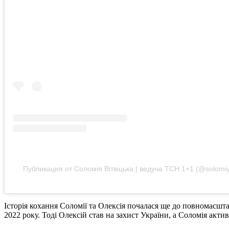
Публикация от Соломія Вітвіцька | ведуча ТСН 1+1 (@solomiya
Історія кохання Соломії та Олексія почалася ще до повномасшт
2022 року. Тоді Олексій став на захист України, а Соломія акт