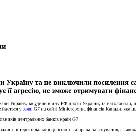
ни
 Україну та не виключили посилення сан
є її агресію, не зможе отримувати фінанс
имали Україну, засудили війну РФ проти України, та наголосили,
е йдеться у
заяві
G7 на сайті Міністерства фінансів Канади, яка ц
ерівників центральних банків країн G7.
хисті її територіальної цілісності та права на існування, а також