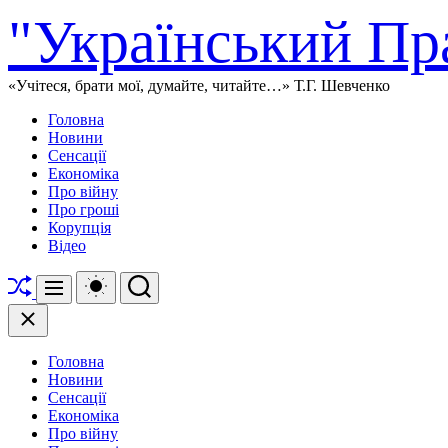
Перейти
"Український Пр
до
вмісту
«Учітеся, брати мої, думайте, читайте…» Т.Г. Шевченко
Головна
Новини
Сенсації
Економіка
Про війну
Про гроші
Корупція
Відео
Перетасувати
Перемикач
Пошук
Меню
кольорового
режиму
Закрити
Головна
Новини
Сенсації
Економіка
Про війну