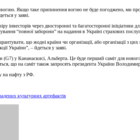
 вогню. Якщо таке припинення вогню не буде погоджено, ми про
еться у заяві.
іру інвесторів через двосторонні та багатосторонні ініціативи д
ування “повної заборони” на надання в Україні страхових посл
нтувати, що жодні країни чи організації, або організації з цих 
ії України”, – йдеться у заяві.
ми (G7) у Кананаскисі, Альберта. Це буде перший саміт для нов
ться, що на саміт також запросять президента України Володимир
у на нафту з РФ.
радених культурних артефактів