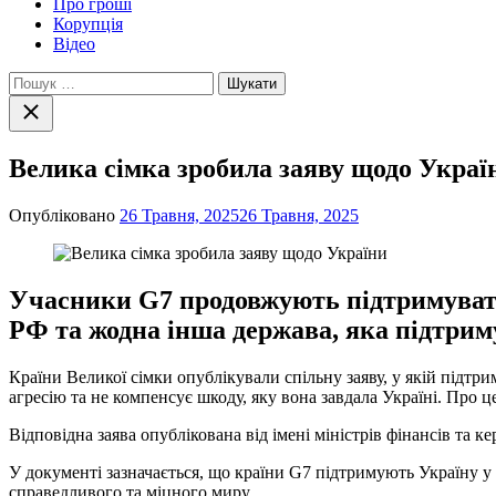
Про гроші
Корупція
Відео
Пошук:
Закрити
пошук
Велика сімка зробила заяву щодо Украї
Опубліковано
26 Травня, 2025
26 Травня, 2025
Учасники G7 продовжують підтримувати
РФ та жодна інша держава, яка підтриму
Країни Великої сімки опублікували спільну заяву, у якій підтр
агресію та не компенсує шкоду, яку вона завдала Україні. Про ц
Відповідна заява опублікована від імені міністрів фінансів та к
У документі зазначається, що країни G7 підтримують Україну у за
справедливого та міцного миру.