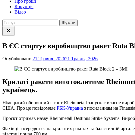
Про гроші
Корупція
Відео
Пошук:
Закрити
пошук
В ЄС стартує виробництво ракет Ruta Bl
Опубліковано
21 Травня, 2026
21 Травня, 2026
Крилаті ракети виготовлятиме Rheinmeta
українець.
Німецький оборонний гігант Rheinmetall запускає власне вироб
США. Про це повідомляє
РБК-Україна
з посиланням на Finansia
Проєкт отримав назву Rheinmetall Destinus Strike Systems. Вир
Фахівці зосередяться на крилатих ракетах та балістичній артил
відстані понад 700 км.