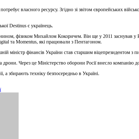
требує власного ресурсу. Згідно зі звітом європейських військо
кої Destinus є українець.
іянином, фізиком Михайлом Кокоричем. Він ще у 2011 заснував у
igital та Momentus, які працювали з Пентагоном.
ій міністр фінансів України став старшим віцепрезидентом з п
та дрони. Через це Міністерство оборони Росії внесло компанію д
 а збирають техніку безпосередньо в Україні.
ї