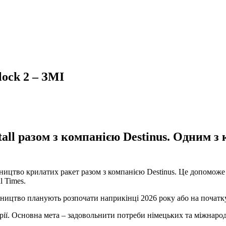
ock 2 – ЗМІ
ll разом з компанією Destinus. Одним з к
ництво крилатих ракет разом з компанією Destinus. Це допоможе 
l Times.
обництво планують розпочати наприкінці 2026 року або на початк
ерії. Основна мета – задовольнити потреби німецьких та міжнарод