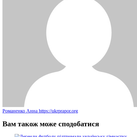
Романенко Анна
https://ukrprapor.org
Вам також може сподобатися