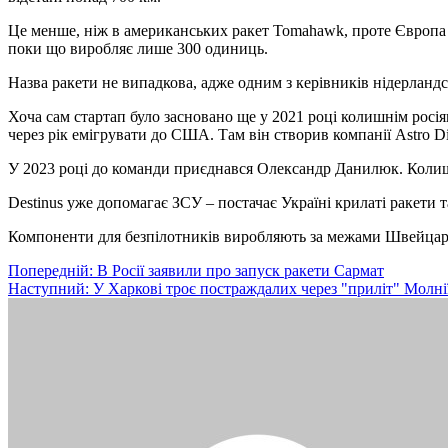
Це менше, ніж в американських ракет Tomahawk, проте Європа по
поки що виробляє лише 300 одиниць.
Назва ракети не випадкова, адже одним з керівників нідерландсь
Хоча сам стартап було засновано ще у 2021 році колишнім рос
через рік емігрувати до США. Там він створив компанії Astro D
У 2023 році до команди приєднався Олександр Данилюк. Колишн
Destinus уже допомагає ЗСУ – постачає Україні крилаті ракети 
Компоненти для безпілотників виробляють за межами Швейцарії,
Навігація
Попередній:
В Росії заявили про запуск ракети Сармат
Наступний:
У Харкові троє постраждалих через "приліт" Молні
записів