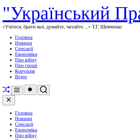
Перейти
"Український Пр
до
вмісту
«Учітеся, брати мої, думайте, читайте…» Т.Г. Шевченко
Головна
Новини
Сенсації
Економіка
Про війну
Про гроші
Корупція
Відео
Перетасувати
Перемикач
Пошук
Меню
кольорового
режиму
Закрити
Головна
Новини
Сенсації
Економіка
Про війну