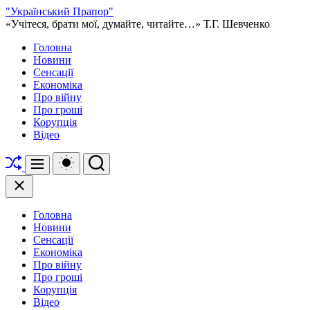
Перейти
"Український Прапор"
до
«Учітеся, брати мої, думайте, читайте…» Т.Г. Шевченко
вмісту
Головна
Новини
Сенсації
Економіка
Про війну
Про гроші
Корупція
Відео
Перетасувати
Перемикач
Пошук
Меню
кольорового
режиму
Закрити
Головна
Новини
Сенсації
Економіка
Про війну
Про гроші
Корупція
Відео