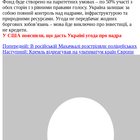
Фонд буде створено на паритетних умовах – по 50% участі з
обох сторін і з рівними правами голосу. Україна залишає за
собою повний контроль над надрами, інфраструктурою та
природними ресурсами. Угода не передбачає жодних
боргових зобов’язань – мова йде виключно про інвестиції, а
не кредити.
У США пояснили, що дасть Україні угода про надра
Навігація
Попередній:
В російській Махачкалі розстріляли поліцейських
Наступний:
Кремль відреагував на ультиматум країн Європи
записів