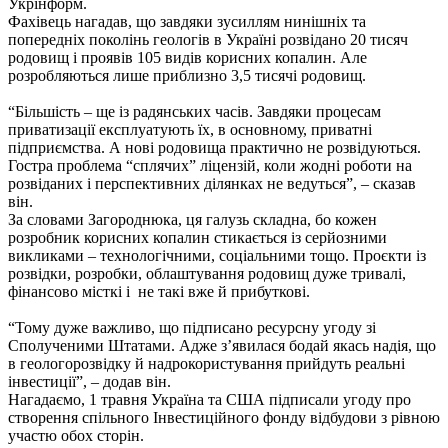
Укрінформ.
Фахівець нагадав, що завдяки зусиллям нинішніх та
попередніх поколінь геологів в Україні розвідано 20 тисяч
родовищ і проявів 105 видів корисних копалин. Але
розробляються лише приблизно 3,5 тисячі родовищ.
“Більшість – ще із радянських часів. Завдяки процесам
приватизації експлуатують їх, в основному, приватні
підприємства. А нові родовища практично не розвідуються.
Гостра проблема “сплячих” ліцензій, коли жодні роботи на
розвіданих і перспективних ділянках не ведуться”, – сказав
він.
За словами Загороднюка, ця галузь складна, бо кожен
розробник корисних копалин стикається із серйозними
викликами – технологічними, соціальними тощо. Проєкти із
розвідки, розробки, облаштування родовищ дуже тривалі,
фінансово місткі і не такі вже й прибуткові.
“Тому дуже важливо, що підписано ресурсну угоду зі
Сполученими Штатами. Адже з’явилася бодай якась надія, що
в геологорозвідку й надрокористування прийдуть реальні
інвестиції”, – додав він.
Нагадаємо, 1 травня Україна та США підписали угоду про
створення спільного Інвестиційного фонду відбудови з рівною
участю обох сторін.