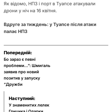
Як відомо, НПЗ і порт в Туапсе атакували
дрони у ніч на 16 квітня.
Вдруге за тиждень: у Туапсе після атаки
палає НПЗ
Н
Попередній:
а
Бо зараз є певні
проблеми…”: Шмигаль
в
заявив про новий
позитив у запуску
і
“Дружби
г
Наступний:
а
У знаменитих лелек
Грицика і Одарки