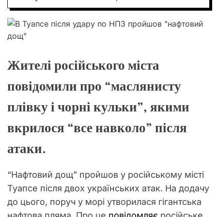
О
Р
О
В
О
Г
О
Жителі російського міста
Р
Е
повідомили про “маслянисту
Ж
И
М
плівку і чорні кульки”, якими
У
вкрилося “все навколо” після
атаки.
“Нафтовий дощ” пройшов у російському місті
Туапсе після двох українських атак. На додачу
до цього, поруч у морі утворилася гігантська
нафтова пляма. Про це
повідомляє
російське