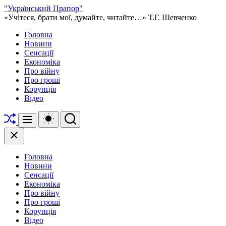
Перейти
"Український Прапор"
до
«Учітеся, брати мої, думайте, читайте…» Т.Г. Шевченко
вмісту
Головна
Новини
Сенсації
Економіка
Про війну
Про гроші
Корупція
Відео
Перетасувати
Перемикач
Пошук
Меню
кольорового
режиму
Закрити
Головна
Новини
Сенсації
Економіка
Про війну
Про гроші
Корупція
Відео