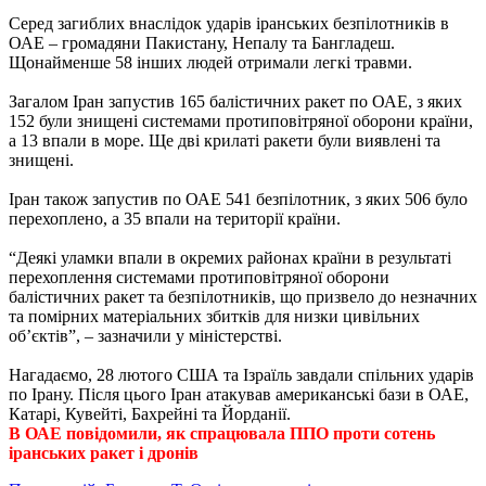
Серед загиблих внаслідок ударів іранських безпілотників в
ОАЕ – громадяни Пакистану, Непалу та Бангладеш.
Щонайменше 58 інших людей отримали легкі травми.
Загалом Іран запустив 165 балістичних ракет по ОАЕ, з яких
152 були знищені системами протиповітряної оборони країни,
а 13 впали в море. Ще дві крилаті ракети були виявлені та
знищені.
Іран також запустив по ОАЕ 541 безпілотник, з яких 506 було
перехоплено, а 35 впали на території країни.
“Деякі уламки впали в окремих районах країни в результаті
перехоплення системами протиповітряної оборони
балістичних ракет та безпілотників, що призвело до незначних
та помірних матеріальних збитків для низки цивільних
об’єктів”, – зазначили у міністерстві.
Нагадаємо, 28 лютого США та Ізраїль завдали спільних ударів
по Ірану. Після цього Іран атакував американські бази в ОАЕ,
Катарі, Кувейті, Бахрейні та Йорданії.
В ОАЕ повідомили, як спрацювала ППО проти сотень
іранських ракет і дронів