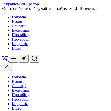
Перейти
"Український Прапор"
до
«Учітеся, брати мої, думайте, читайте…» Т.Г. Шевченко
вмісту
Головна
Новини
Сенсації
Економіка
Про війну
Про гроші
Корупція
Відео
Перетасувати
Перемикач
Пошук
Меню
кольорового
режиму
Закрити
Головна
Новини
Сенсації
Економіка
Про війну
Про гроші
Корупція
Відео