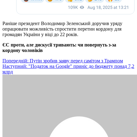
Раніше президент Володимир Зеленський доручив уряду
опрацювати можливість спростити перетин кордону для
громадян України у віці до 22 років.
ЄС проти, але дискусії тривають: чи повернуть з-за
кордону чоловіків
Навігація
Попередній:
Путін зробив заяву перед самітом з Трампом
Наступний:
"Податок на Google" приніс до бюджету понад 7,2
записів
млрд