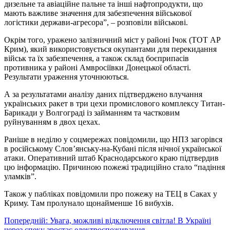
дизельне та авіаційне пальне та інші нафтопродукти, що
мають важливе значення для забезпечення військової
логістики держави-агресора”, – розповіли військові.
Окрім того, уражено залізничний міст у районі Ічок (ТОТ АР
Крим), який використовується окупантами для перекидання
військ та їх забезпечення, а також склад боєприпасів
противника у районі Амвросіївки Донецької області.
Результати ураження уточнюються.
А за результатами аналізу даних підтверджено влучання
українських ракет в три цехи промислового комплексу Титан-
Барикади у Волгограді із займанням та частковим
руйнуванням в двох цехах.
Раніше в неділю у соцмережах повідомили, що НПЗ загорівся
в російському Слов’янську-на-Кубані після нічної української
атаки. Оперативний штаб Краснодарського краю підтвердив
цю інформацію. Причиною пожежі традиційно стало “падіння
уламків”.
Також у пабліках повідомили про пожежу на ТЕЦ в Саках у
Криму. Там пролунало щонайменше 16 вибухів.
Навігація
Попередній:
Увага, можливі відключення світла! В Україні
через спеку зростає електроспоживання