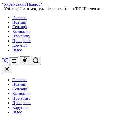
Перейти
"Український Прапор"
до
«Учітеся, брати мої, думайте, читайте…» Т.Г. Шевченко
вмісту
Головна
Новини
Сенсації
Економіка
Про війну
Про гроші
Корупція
Відео
Перетасувати
Перемикач
Пошук
Меню
кольорового
режиму
Закрити
Головна
Новини
Сенсації
Економіка
Про війну
Про гроші
Корупція
Відео