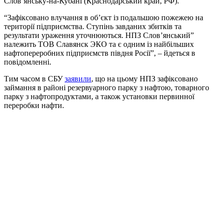
Слов’янську-на-Кубані (Краснодарський край, РФ).
“Зафіксовано влучання в об’єкт із подальшою пожежею на
території підприємства. Ступінь завданих збитків та
результати ураження уточнюються. НПЗ Слов’янський”
належить ТОВ Славянск ЭКО та є одним із найбільших
нафтопереробних підприємств півдня Росії”, – йдеться в
повідомленні.
Тим часом в СБУ
заявили
, що на цьому НПЗ зафіксовано
займання в районі резервуарного парку з нафтою, товарного
парку з нафтопродуктами, а також установки первинної
переробки нафти.