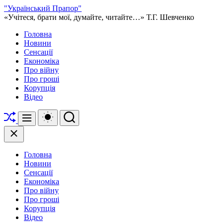
Перейти
"Український Прапор"
до
«Учітеся, брати мої, думайте, читайте…» Т.Г. Шевченко
вмісту
Головна
Новини
Сенсації
Економіка
Про війну
Про гроші
Корупція
Відео
Перетасувати
Перемикач
Пошук
Меню
кольорового
режиму
Закрити
Головна
Новини
Сенсації
Економіка
Про війну
Про гроші
Корупція
Відео