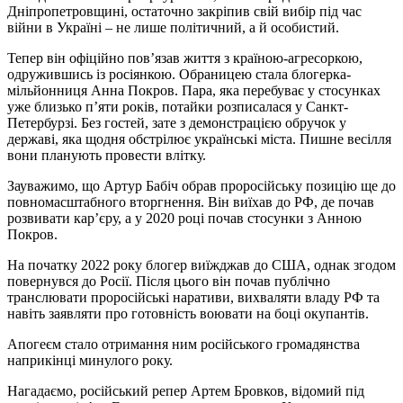
Дніпропетровщині, остаточно закріпив свій вибір під час
війни в Україні – не лише політичний, а й особистий.
Тепер він офіційно пов’язав життя з країною-агресоркою,
одружившись із росіянкою. Обраницею стала блогерка-
мільйонниця Анна Покров. Пара, яка перебуває у стосунках
уже близько п’яти років, потайки розписалася у Санкт-
Петербурзі. Без гостей, зате з демонстрацією обручок у
державі, яка щодня обстрілює українські міста. Пишне весілля
вони планують провести влітку.
Зауважимо, що Артур Бабіч обрав проросійську позицію ще до
повномасштабного вторгнення. Він виїхав до РФ, де почав
розвивати кар’єру, а у 2020 році почав стосунки з Анною
Покров.
На початку 2022 року блогер виїжджав до США, однак згодом
повернувся до Росії. Після цього він почав публічно
транслювати проросійські наративи, вихваляти владу РФ та
навіть заявляти про готовність воювати на боці окупантів.
Апогеєм стало отримання ним російського громадянства
наприкінці минулого року.
Нагадаємо, російський репер Артем Бровков, відомий під