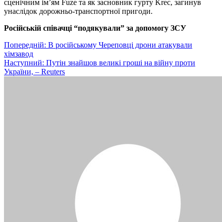
сценічним ім’ям Fuze та як засновник гурту Krec, загинув
унаслідок дорожньо-транспортної пригоди.
Російській співачці “подякували” за допомогу ЗСУ
Навігація
Попередній:
В російському Череповці дрони атакували
хімзавод
записів
Наступний:
Путін знайшов великі гроші на війну проти
України, – Reuters