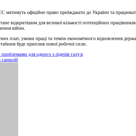
 ЄС матимуть офіційне право приїжджати до України та працювати
тане відкритішим для великої кількості потенційних працівникі
шення війни.
тних плат, умови праці та темпи економічного відновлення держав
табним буде приплив нової робочої сили.
 проблемами для одного з лідерів галузі
 санкцій