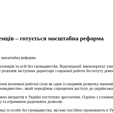
земців – готується масштабна реформа
оземців та осіб без громадянства. Відповідний законопроєкт уже
 розповів заступник директора з наукової роботи Інституту дем
ння іноземної робочої сили як один із напрямів розвитку економ
громадянства», який передбачає спрощення доступу до українсько
ових мігрантів в Україні поступово зростатиме. Однією з головни
та отримання додаткових дозволів.
ці та особи без громадянства, які вже постійно проживають в Ук