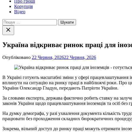
Про гроші
Корупція
Відео
Пошук:
Закрити
пошук
Україна відкриває ринок праці для іно
Опубліковано
22 Червня, 2026
22 Червня, 2026
В Україні готують масштабні зміни у сфері працевлаштування ін
вплинути на ситуацію на ринку праці в найближчі роки. Про це
України Олександр Гладун, передають Патріоти України.
За словами експерта, держава фактично робить ставку на залуче
законів України щодо працевлаштування іноземців та осіб без 
На думку демографа, у разі ухвалення документа кількість труд
працювати без проходження складних бюрократичних процедур 
Зокрема, вільний доступ до ринку праці можуть отримати інозем