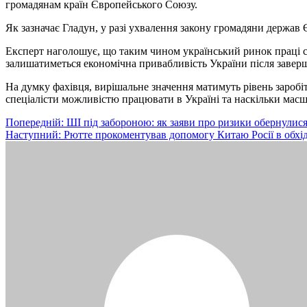
громадянам країн Європейського Союзу.
Як зазначає Гладун, у разі ухвалення закону громадяни держав
Експерт наголошує, що таким чином український ринок праці с
залишатиметься економічна привабливість України після завер
На думку фахівця, вирішальне значення матимуть рівень заробі
спеціалісти можливістю працювати в Україні та наскільки масш
Навігація
Попередній:
ШІ під забороною: як заяви про ризики обернулися
Наступний:
Рютте прокоментував допомогу Китаю Росії в обхід
записів