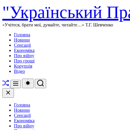
Перейти
"Український Пр
до
вмісту
«Учітеся, брати мої, думайте, читайте…» Т.Г. Шевченко
Головна
Новини
Сенсації
Економіка
Про війну
Про гроші
Корупція
Відео
Перетасувати
Перемикач
Пошук
Меню
кольорового
режиму
Закрити
Головна
Новини
Сенсації
Економіка
Про війну