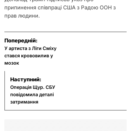
припинення співпраці США з Радою ООН з
прав людини.
Н
Попередній:
а
У артиста з Ліги Сміху
стався крововилив у
в
мозок
і
Наступний:
г
Операція Щур. СБУ
повідомила деталі
а
затримання
ц
і