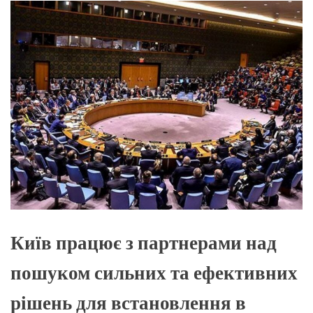
О
Р
О
В
О
Г
О
Р
Е
Ж
И
М
У
Київ працює з партнерами над
пошуком сильних та ефективних
рішень для встановлення в