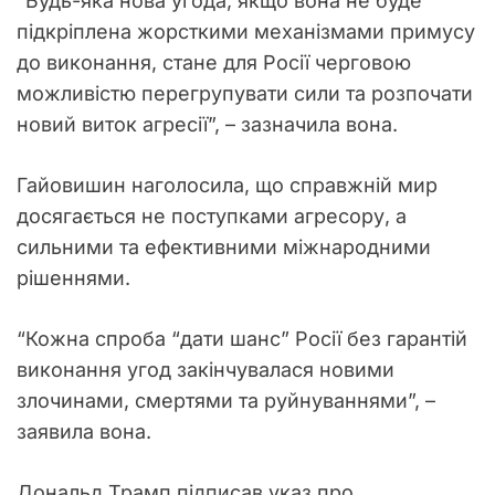
“Будь-яка нова угода, якщо вона не буде
підкріплена жорсткими механізмами примусу
до виконання, стане для Росії черговою
можливістю перегрупувати сили та розпочати
новий виток агресії”, – зазначила вона.
Гайовишин наголосила, що справжній мир
досягається не поступками агресору, а
сильними та ефективними міжнародними
рішеннями.
“Кожна спроба “дати шанс” Росії без гарантій
виконання угод закінчувалася новими
злочинами, смертями та руйнуваннями”, –
заявила вона.
Дональд Трамп підписав указ про