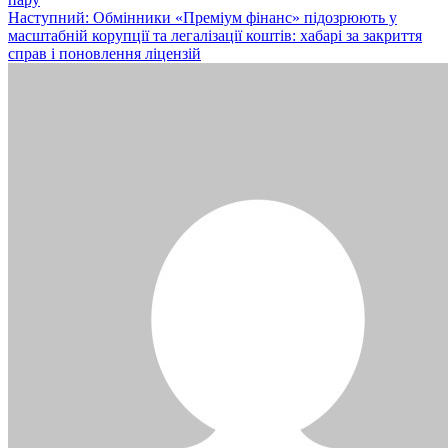
записів
Наступний:
Обмінники «Преміум фінанс» підозрюють у
масштабній корупції та легалізації коштів: хабарі за закриття
справ і поновлення ліцензій