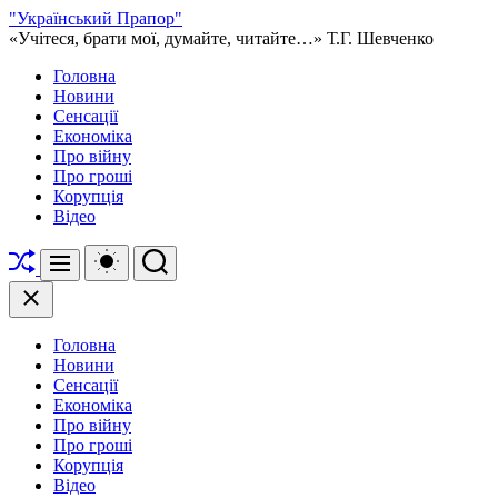
Перейти
"Український Прапор"
до
«Учітеся, брати мої, думайте, читайте…» Т.Г. Шевченко
вмісту
Головна
Новини
Сенсації
Економіка
Про війну
Про гроші
Корупція
Відео
Перетасувати
Перемикач
Пошук
Меню
кольорового
режиму
Закрити
Головна
Новини
Сенсації
Економіка
Про війну
Про гроші
Корупція
Відео