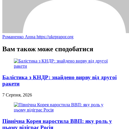
Романенко Анна
https://ukrprapor.org
Вам також може сподобатися
Балістика з КНДР: знайдено вирву від другої
ракети
7 Серпня, 2026
Північна Корея наростила ВВП: яку роль у
цьому відіграє Росія