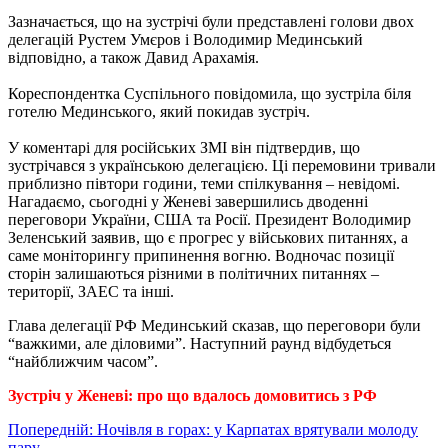
Зазначається, що на зустрічі були представлені голови двох
делегацій Рустем Умєров і Володимир Мединський
відповідно, а також Давид Арахамія.
Кореспондентка Суспільного повідомила, що зустріла біля
готелю Мединського, який покидав зустріч.
У коментарі для російських ЗМІ він підтвердив, що
зустрічався з українською делегацією. Ці перемовини тривали
приблизно півтори години, теми спілкування – невідомі.
Нагадаємо, сьогодні у Женеві завершились дводенні
переговори України, США та Росії. Президент Володимир
Зеленський заявив, що є прогрес у військових питаннях, а
саме моніторингу припинення вогню. Водночас позиції
сторін залишаються різними в політичних питаннях –
території, ЗАЕС та інші.
Глава делегації РФ Мединський сказав, що переговори були
“важкими, але діловими”. Наступний раунд відбудеться
“найближчим часом”.
Зустріч у Женеві: про що вдалось домовитись з РФ
Навігація
Попередній:
Ночівля в горах: у Карпатах врятували молоду
пару