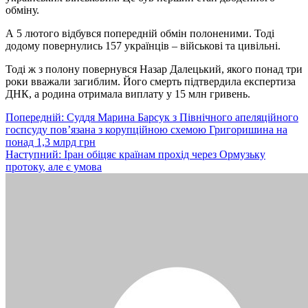
обміну.
А 5 лютого відбувся попередній обмін полоненими. Тоді
додому повернулись 157 українців – військові та цивільні.
Тоді ж з полону повернувся Назар Далецький, якого понад три
роки вважали загиблим. Його смерть підтвердила експертиза
ДНК, а родина отримала виплату у 15 млн гривень.
Навігація
Попередній:
Суддя Марина Барсук з Північного апеляційного
госпсуду пов’язана з корупційною схемою Григоришина на
записів
понад 1,3 млрд грн
Наступний:
Іран обіцяє країнам прохід через Ормузьку
протоку, але є умова