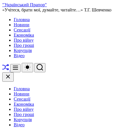
Перейти
"Український Прапор"
до
«Учітеся, брати мої, думайте, читайте…» Т.Г. Шевченко
вмісту
Головна
Новини
Сенсації
Економіка
Про війну
Про гроші
Корупція
Відео
Перетасувати
Перемикач
Пошук
Меню
кольорового
режиму
Закрити
Головна
Новини
Сенсації
Економіка
Про війну
Про гроші
Корупція
Відео