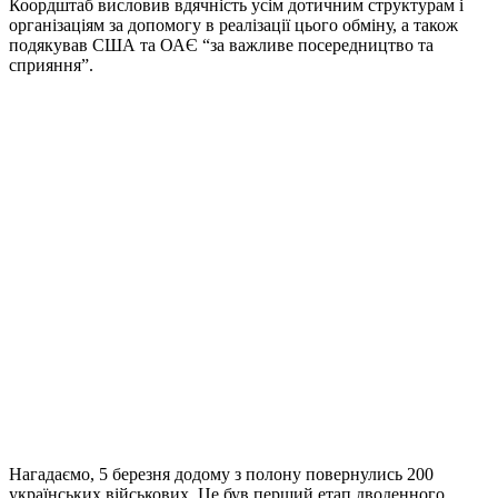
Коордштаб висловив вдячність усім дотичним структурам і
організаціям за допомогу в реалізації цього обміну, а також
подякував США та ОАЄ “за важливе посередництво та
сприяння”.
Нагадаємо, 5 березня додому з полону повернулись 200
українських військових. Це був перший етап дводенного