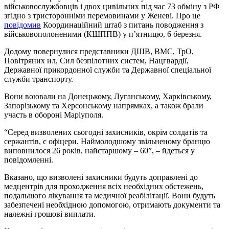
військовослужбовців і двох цивільних під час 73 обміну з РФ
згідно з тристоронніми перемовинами у Женеві. Про це
повідомив
Координаційний штаб з питань поводження з
військовополоненими (КШППВ) у п’ятницю, 6 березня.
Додому повернулися представники ДШВ, ВМС, ТрО,
Повітряних ил, Сил безпілотних систем, Нацгвардії,
Державної прикордонної служби та Державної спеціальної
служби транспорту.
Вони воювали на Донецькому, Луганському, Харківському,
Запорізькому та Херсонському напрямках, а також брали
участь в обороні Маріуполя.
“Серед визволених сьогодні захисників, окрім солдатів та
сержантів, є офіцери. Наймолодшому звільненому бранцю
виповнилося 26 років, найстаршому – 60”, – йдеться у
повідомленні.
Вказано, що визволені захисники будуть доправлені до
медцентрів для проходження всіх необхідних обстежень,
подальшого лікування та медичної реабілітації. Вони будуть
забезпечені необхідною допомогою, отримають документи та
належні грошові виплати.